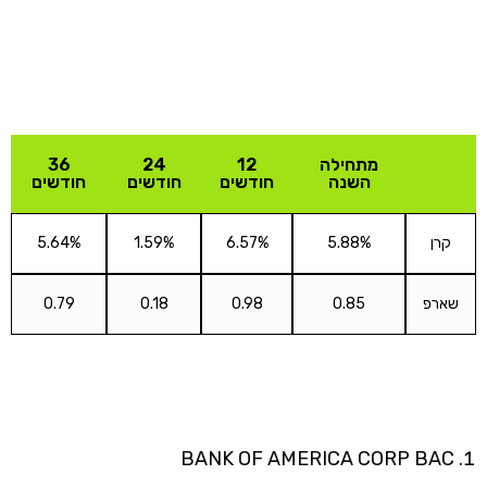
ביצועי הקרן
מתחילה
12
24
36
השנה
חודשים
חודשים
חודשים
קרן
5.88%
6.57%
1.59%
5.64%
שארפ
0.85
0.98
0.18
0.79
החזקות נבחרות
BANK OF AMERICA CORP BAC