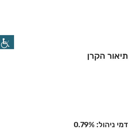
תמיר פישמן (1D) ליבור +
ריבית קבועה
מספר נייר: 5120464
תיאור הקרן
קרן אג"ח מנוהלת אקטיבית המתמחה באג"ח בינלאומי
הצמוד לריבית הלייבור. איגרות החוב בקרן נהנות מרגישות
נמוכה לעליית
התשואות ובכך מאפשרות חשיפה לאפיק אגרות החוב גם
בתקופות בהם התשואות עולות. אגרות החוב בקרן נבדקות
על ידי מחלקת
המחקר במטרה להשיג תשואה עודפת על מדד הייחוס.
דמי ניהול: 0.79%