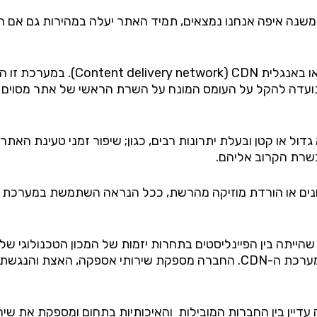
 משנה איפה אנחנו נמצאים, תמיד האתר יעלה במהירות גם אם 
או באנגלית  network) CDN
עדה להקל על העומס המונח על השרת הראשי של אתר מסוים ב
ין אם הוא גדול או קטן ובעלת יתרונות רבים, כגון; שיפור זמני טעי
שרת הקרוב אליהם.
טונים או הורדת מוזיקה מהרשת, ככל הנראה השתמשת במערכת
הגדולה ביותר ובעלת נתח השוק הגדול ביותר של מערכת ה-CDN. החברה מספקת 
ן בין החברות המובילות והאיכותיות בתחום ומספקת את שירותיה 