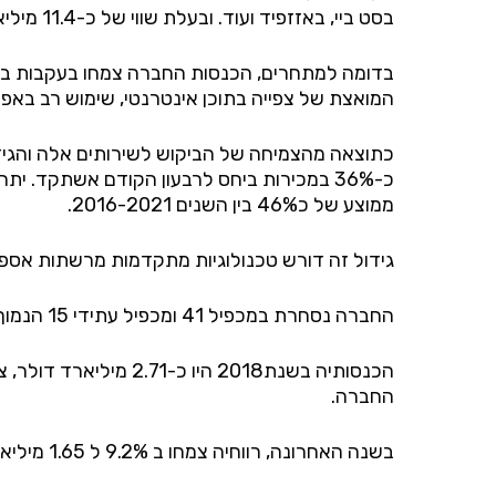
בסט ביי, באזזפיד ועוד. ובעלת שווי של כ-11.4 מיליארד דולר.
בדומה למתחרים, הכנסות החברה צמחו בעקבות ביצוע
המואצת של צפייה בתוכן אינטרנטי, שימוש רב באפל
כתוצאה מהצמיחה של הביקוש לשירותים אלה והגיד
ממוצע של כ46% בין השנים 2016-2021.
גידול זה דורש טכנולוגיות מתקדמות מרשתות אספ
החברה נסחרת במכפיל 41 ומכפיל עתידי 15 הנמוך מהממוצע בתעשיה העומד על מכפיל 29.
החברה.
בשנה האחרונה, רווחיה צמחו ב 9.2% ל 1.65 מיליארד דולר. לחברה יחס חוב-הון של כ0.27 המצביע על שווי נכסים נזילים גדול יותר מחובותיה השוטפים.