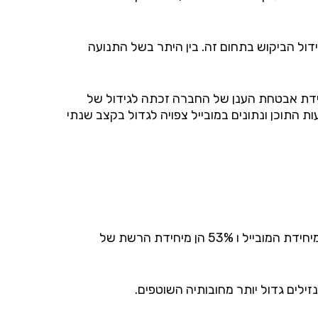
דול הביקוש בתחום זה. בין היתר בשל התנועה
ידת אבטחת הענן של החברה זכתה לגידול של
יחס לרבעון הקודם אשתקד. יתר על כך, לפי מחקר שפרסמה חברת סיסקו (Cisco) ב2017, תנועות התוכן ונתונים במובייל צפויה לגדול בקצב שנתי
הכנסותיה בשנת2018 היו כ-2.71 מיליארד דולר, צמיחה של 8.8% ביחס לשנת 2017, כאשר 47% מהכנסותיה הן מיחידת המובייל ו 53% הן מיחידת הרשת של