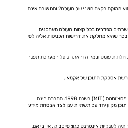
הוא ממוקם בקצה השני של העולם? והתשובה אינה
Content delivery). במערכת זו השרתים מפוזרים בכל קצוות העולם מאחסנים
כך שהיא מחלקת את דרישות הכניסות אליה לפי
נת האתר, חלוקת עומס ובמידה והאתר נופל המערכת תפנה
 רשת אספקת התוכן של אקמאי,
אקמאי, חברה אמריקאית שהחלה את דרכה לאחר שהייתה בין הפיינליסטים בתחרות יזמות של המכון הטכנולוגי של מסצ'וסטס (MIT) בשנת 1998. החברה הינה
שירותי אספקה, האצת והנגשת תוכן מקוון יחד עם תשתיות ענן לצד אבטחת מידע
לענקיות אינטרנט כגון; פייסבוק , איי בי אם,