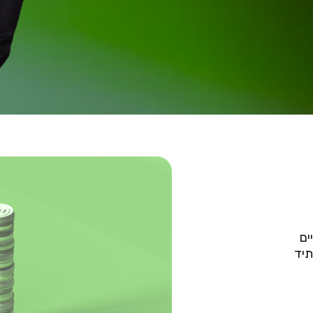
ים
תיד