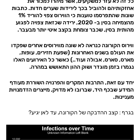
כל זה לא עזר למשקיעים, אשר מיהרו למכור את
אחזקותיהם ולהוביל בכך לירידות שערים חדות. כתבות
שונות שהתפרסמו טוענות כי הווירוס צפוי להוריד 1%
מהצמיחה בסין ב- 2020, ירידה שכזאת צפויה לפגוע
מהותית בסין, שכבר צומחת בקצב איטי יותר מבעבר.
ווירוס הקורונה כנראה לא שונה מווירוסים אחרים שפקדו
את העולם בשנים האחרונות (שפעת חזירים, עופות,
מארס, סארס, אבולה ועוד..) כאשר כל האירועים האלו
נגמרו בזמן מוגדר ושוק ההון התאושש במהרה.
יחד עם זאת, התרבות המקרים והפרנויה השוררת מעודף
המידע שבכף היד, שברובו לא מדויק, מייצרים הזדמנויות
מעניינות.
בגרף : קצב ההדבקה של הקורונה, עד לאן יגיע?