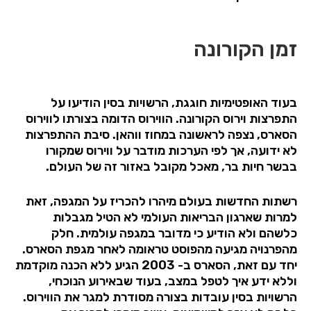
זמן הקורונה
בעוד האופטימיות חוגגת, הרשויות בסין הודיעו על
התפרצות וירוס הקורונה. הווירוס הדומה בצורתו לווירוס
הסארס, נצפה לראשונה במחוז ווהאן. סיבת ההתפרצות
לא ידועה, אך לפי הערכות מודבר על ווירוס שמקורו
בבשר חיות בר, מאכל מקובל באזו
ר
זה של העולם.
רשתות החדשות בעולם מיהרו להכריז על המגפה, זאת
למרות שארגון הבריאות העולמי לא הטיל מגבלות
כלשהם ולא הודיע כי מדובר במגפה עולמית. חלק
מהפרנויה מגיעה מהפוסט טראומה לאחר מגפת הסארס.
יחד עם זאת, הסארס ב- 2003 הגיע ללא הכנה מוקדמת
וללא ידע איך לטפל במצב, בעוד שבאירוע הנוכחי,
הרשויות בסין עובדות בצורה מסודרת למגר את הווירוס.