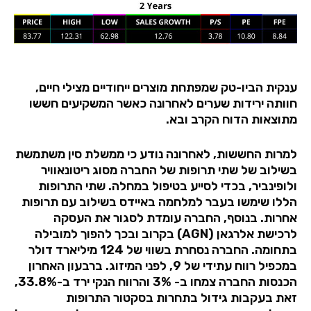
ענקית הביו-טק שמפתחת מוצרים ייחודיים מצילי חיים,
חוותה ירידות שערים לאחרונה כאשר המשקיעים חששו
מתוצאות הדוח הקרב ובא.
למרות החששות, לאחרונה נודע כי ממשלת סין משתמשת
בשילוב של שתי תרופות של החברה מסוג ריטונאוויר
ולופינביר, בכדי לסייע בטיפול במחלה. שתי התרופות
הללו שימשו בעבר למלחמה באיידס בשילוב עם תרופות
אחרות. בנוסף, החברה עומדת לסגור את העסקה
לרכישת אלרגאן (
AGN
) בקרוב ובכך להפוך למובילה
בתחומה. החברה נסחרת בשווי של 124 מיליארד דולר
במכפיל רווח עתידי של 9, לפני המיזוג. ברבעון האחרון
הכנסות החברה צמחו ב- 3% והרווח הנקי ירד ב-33.8%,
זאת בעקבות גידול בתחרות בסקטור התרופות