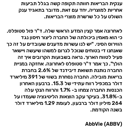
ענקית הבריאות חוותה תקופה קשה בגלל תביעות
אחריות למוצריה, יחד עם זאת, מדובר בתאגיד ענק
השולט על כל שרשרת מוצרי הבריאות.
לאחרונה אמר קצין המדע הראשי שלה, ד"ר פול סטופלס,
כי הוא מאמין ביכולתה של החברה ליצור חיסון נגד
הווירוס הסיני. "יש לנו עשרות מדענים שעובדים על זה כך
שאנחנו די בטוחים שנוכל לגרום למשהו שיעשה ויישאר
פעיל לטווח הארוך. נראה בשבועות הקרובים איך זה
הולך", כך אמר ד"ר סטופלס לאחרונה. אחזקה במניית
החברה נותנת תשואת דיבידנד של 2.6% בחברת
בריאות מובילה. החברה נסחרת בשווי של 391 מיליארד
דולר במכפיל רווח עתידי של 15.3. ברבעון האחרון
הכנסות החברה צמחו ב- 1.7% והרווח הנקי עלה
ב-31.8%, בעיקר עקב הוצאות הליטיגציה שעמדו על
264 מיליון דולר ברבעון, לעומת 1.29 מיליארד דולר
בשנה הקודמת.
AbbVie (ABBV)