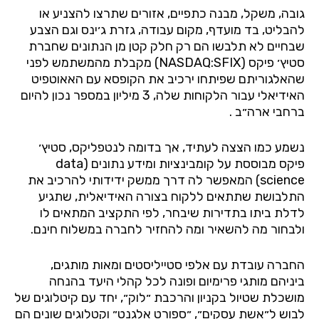
גובה, משקל, מבנה כתפיים, אזורים שתרצו להצניע או
להבליט, בד מועדף, מקום עבודה, גזרת ג׳ינס וגם הצבע
שבחיים לא תלבשו הם רק חלק קטן מן הנתונים שחברת
סטיץ׳ פיקס (NASDAQ:SFIX) מקבלת מהמשתמש לפני
שהאלגוריתם שפיתחו ירכיב את הקופסא עם האאוטפיט
האידיאלי עבור הלקוחות שלה, 3 מיליון במספר נכון להיום
ברחבי ארה״ב .
נשמע כמו הצצה לעתיד, אך בדומה לנטפליקס, סטיץ׳
פיקס מבוססת על קומבינציות ומידע נתונים (data
science) המאפשר לה דרך ממשק ידידותי להרכיב את
התלבושת שתתאים ללקוח בצורה האידיאלית, שתגיע
לדלת ביתו בתדירות שיבחר, לפי התקציב המתאים לו
ולבחור מה להשאיר ומה להחזיר לחברה במשלוח חינם.
החברה עובדת עם אלפי סטייליסטים ומאות מותגים,
ביניהם מותגי פרימיום ופונה לכל קהלי היעד בהנחה
מושכלת שטיול בקניון והרכבת ״לוק״, יחד עם קיטלוגים של
לבוש ל״אשת עסקים״, ״ספורט אלגנט״ וקטלוגים שונים הם