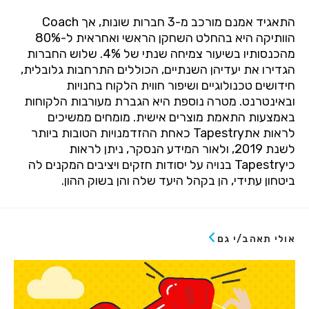
התאגיד אמנם מורכב מ-3 חברות שונות, אך Coach
הוותיקה היא בהחלט השחקן הראשי ואחראית ל-80%
מהכנסותיו בשיעור צמיחה שנתי של 4%. שלוש החברות
הגדירו את יעדיהן השנתיים, הכוללים התרחבות גלובלית,
חידושים טכנולוגיים ושיפור חווית הלקוח בחנויות
ובאינטרנט. מטרה נוספת היא הגברת מעורבות הלקוחות
באמצעות התאמת מוצרים אישית. מומחים ממשיכים
לראות אתTapestry כאחת ההזדמנויות הטובות ביותר
לשנת 2019, ולאור המידע הנסקר, ניתן לראות
כיTapestry בנויה על יסודות חזקים ויציבים המקנים לה
ביטחון עתידי, הן בקהל היעד שלה והן בשוק ההון.
אולי תאהב/י גם