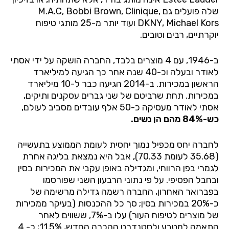
שלה פועלים גם M.A.C, Bobbi Brown, Clinique,
DKNY, Michael Kors ועוד יותר מ-25 מותגי טיפוח
יוקרתיים, רבים וטובים.
ב-1946, עם 4 מוצרים בלבד, החברה הושקה על ידי אסתי
לאודר ובעלה וכ-40 שנה אחר כך הגיעה למיליארד
הראשון במכירות. ב-2014 הגיעה כבר ל-10 מיליארד
במכירות. תחת שרביטם של שני גברים עסקנים ותיקים,
אסתי לאודר מעסיקה כ-50 אלף עובדים מסביב לעולם,
כש-84% מהם הן נשים.
לחברה יחס מכפיל נמוך יחסית לעומת הממוצע בתעשייה
(35.68 לעומת 70.33), אבל היא נמצאת בליגה אחרת
לגמרי בפן הרווחי, ומגדילה באופן עקבי את המכירות בסין
ובחבל הפסיפי. על פי נתוני הרבעון השני שפורסמו
בפברואר האחרון, החברה רשמה גדילה מרשימה של
כ-20% במכירות בסין; סך כל ההכנסות (בעיקר ממכירות
של מוצרים לטיפוח העור) עלו ב-7%, ששווים לאחר
התאמה למטבע ולסטנדרט ההכרה החדש, 11.5%; כ- 4