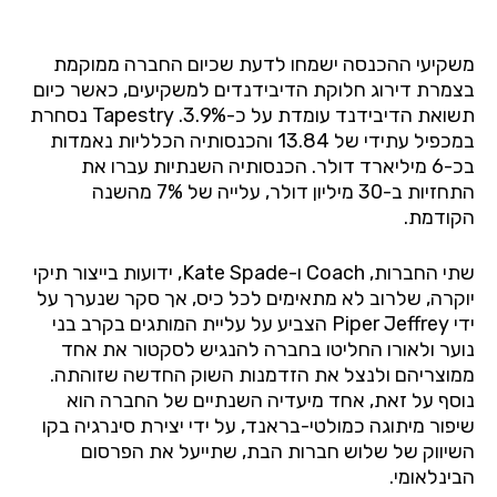
משקיעי ההכנסה ישמחו לדעת שכיום החברה ממוקמת
בצמרת דירוג חלוקת הדיבידנדים למשקיעים, כאשר כיום
תשואת הדיבידנד עומדת על כ-3.9%. Tapestry נסחרת
במכפיל עתידי של 13.84 והכנסותיה הכלליות נאמדות
בכ-6 מיליארד דולר. הכנסותיה השנתיות עברו את
התחזיות ב-30 מיליון דולר, עלייה של 7% מהשנה
הקודמת.
שתי החברות, Coach ו-Kate Spade, ידועות בייצור תיקי
יוקרה, שלרוב לא מתאימים לכל כיס, אך סקר שנערך על
ידי Piper Jeffrey הצביע על עליית המותגים בקרב בני
נוער ולאורו החליטו בחברה להנגיש לסקטור את אחד
ממוצריהם ולנצל את הזדמנות השוק החדשה שזוהתה.
נוסף על זאת, אחד מיעדיה השנתיים של החברה הוא
שיפור מיתוגה כמולטי-בראנד, על ידי יצירת סינרגיה בקו
השיווק של שלוש חברות הבת, שתייעל את הפרסום
הבינלאומי.