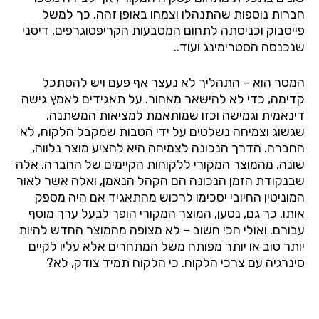
חברות
נוספות
שהתנהלו
וצמחו
באופן
זהה
.
כך
למשל
פייסבוק
וכניסתה
לתחום
המטבעות
הקריפטוגרפים
,
דיסני
שנכנסה
הסטרימינג
ועוד
..
המסר
הוא
–
התהליך
לא
נעצר
אף
פעם
ויש
להסתכל
קדימה
,
כדי
לא
להישאר
מאחור
.
על
תאגידים
לאמץ
גישה
דינאמית
וגמישה
וכזו
שמותאמת
למציאות
המשתנה
.
שגשוג
וצמיחה
נשלטים
על
ידי
הטבות
שמקבל
הלקוח
,
לא
החברה
.
הדרך
הנכונה
לצמיחה
היא
להציע
מוצר
נלווה
,
שונה
,
מהמוצר
המקורי
ללקוחות
הקיימים
של
החברה
,
אלה
שבנקודת
הזמן
הנכונה
הם
הקהל
הנאמן
,
ואלה
אשר
לאור
המוניטין
החיובי
יסכימו
לרכוש
מהתאגיד
אם
היה
מספק
אותו
.
כך
גם
,
נטען
,
המוצר
המקורי
הופך
לבעל
ערך
מוסף
עבורם
.
ואולי
הכי
חשוב
–
לא
מצופה
מהמוצר
החדש
להיות
יותר
טוב
או
יותר
מפותח
משל
המתחרים
אלא
עליו
לקיים
סינרגיה
עם
צרכי
הלקוח
.
כי
הלקוח
תמיד
צודק
,
לא
?