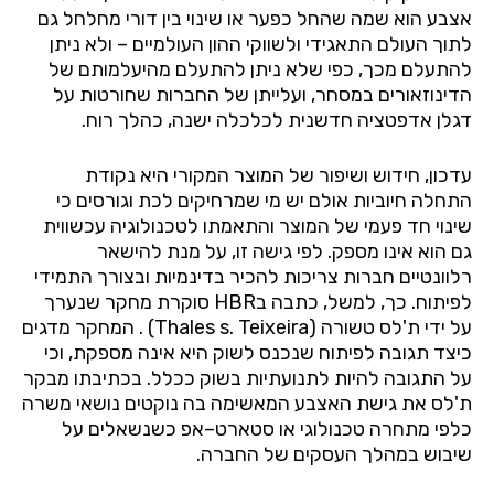
אצבע
הוא
שמה
שהחל
כפער
או
שינוי
בין
דורי
מחלחל
גם
לתוך
העולם
התאגידי
ולשווקי
ההון
העולמיים
–
ולא
ניתן
להתעלם
מכך
,
כפי
שלא
ניתן
להתעלם
מהיעלמותם
של
הדינוזאורים
במסחר
,
ועלייתן
של
החברות
שחורטות
על
דגלן
אדפטציה
חדשנית
לכלכלה
ישנה
,
כהלך
רוח
.
עדכון
,
חידוש
ושיפור
של
המוצר
המקורי
היא
נקודת
התחלה
חיוביות
אולם
יש
מי
שמרחיקים
לכת
וגורסים
כי
שינוי
חד
פעמי
של
המוצר
והתאמתו
לטכנולוגיה
עכשווית
גם
הוא
אינו
מספק
.
לפי
גישה
זו
,
על
מנת
להישאר
רלוונטיים
חברות
צריכות
להכיר
בדינמיות
ובצורך
התמידי
לפיתוח
.
כך
,
למשל
,
כתבה
ב
HBR
סוקרת
מחקר
שנערך
על
ידי
ת
'
לס
טשורה
(Thales s. Teixeira) .
המחקר
מדגים
כיצד
תגובה
לפיתוח
שנכנס
לשוק
היא
אינה
מספקת
,
וכי
על
התגובה
להיות
לתנועתיות
בשוק
ככלל
.
בכתיבתו
מבקר
ת
'
לס
את
גישת
האצבע
המאשימה
בה
נוקטים
נושאי
משרה
כלפי
מתחרה
טכנולוגי
או
סטארט
–
אפ
כשנשאלים
על
שיבוש
במהלך
העסקים
של
החברה
.