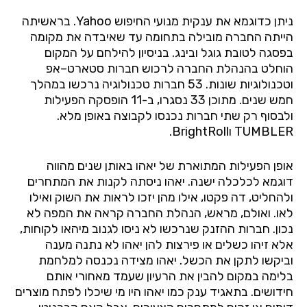
ניתן
כדוגמא
את
ענקית
מנועי
החיפוש
Yahoo.
בראשיתה
הייתה
החברה
מובילה
בתחומה
עד
שאיבדה
את
מקומה
בפסגה
לטובת
גוגל
ובינג
.
בניסיון
להילחם
על
המקום
הוחלט
בהנהלת
החברה
לרכוש
חברות
סטארט
–
אפ
וטכנולוגיות
שונות
. 53
חברות
טכנולוגיה
נרכשו
במהלך
חמש
שנים
.
מתוכן
33
נסגרו
,
ב
-11
הופסקה
הפעילות
ולבסוף
רק
שתי
חברות
נכנסו
לקבוצה
באופן
מלא
.
TUMBLER
וBrightRoll
.
אופן
הפעילות
המתוארת
של
יאהו
באותן
שנים
מהווה
דוגמא
לכלכלה
ישנה
.
יאהו
ניסתה
לקנות
את
המתחרים
ולהחליט
,
דה
פקטו
,
אילו
מהן
יזכו
לראות
את
השוק
ואילו
לאו
.
ואולם
,
מראש
,
הנהלת
החברה
קראה
את
המפה
לא
נכון
.
חברות
ההזנק
שנרכשו
לא
ניסו
לגנוב
מיהאו
לקוחות
,
אלא
זיהו
כשלים
או
פירצות
להן
יאהו
לא
נתנה
מענה
וביקשו
לתקן
את
הכשל
.
יאהו
מצידה
נכנסה
למלחמת
בלימה
במקום
להבין
את
הרעיון
שעמד
מאחורי
אותם
חידושים
.
בתאגיד
ענק
כמו
יאהו
היו
מי
שיכלו
לפתח
מוצרים