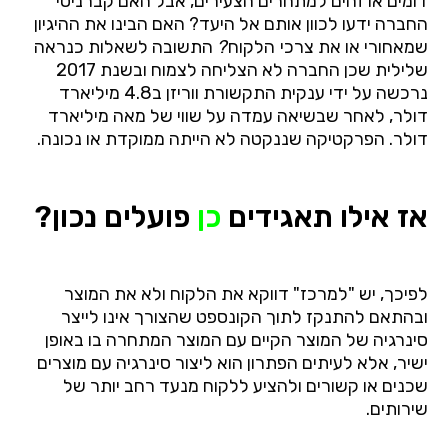
דומים
או
זהים
למתחרים
הצעירים
,
אבל
האם
קברניטי
החברה
ידעו
לכוון
אותם
אל
היעד
?
האם
הבינו
את
ההיגיון
שמאחורי
או
את
צרכי
הלקוח
?
התשובה
לשאלות
כנראה
שלילית
שכן
החברה
לא
הצליחה
לצמוח
ובשנת
2017
נרכשה
על
ידי
ענקית
התקשורת
ווריזן
ב
4.8
מיליארד
דולר
,
לאחר
שבשיאה
עמדה
על
שווי
של
מאה
מיליארד
דולר
.
הפרקטיקה
שננקטה
לא
הייתה
ממוקדת
או
נכונה
.
אז אילו תאגידים
כן
פועלים נכון?
לפיכך
,
יש
"
למרכז
"
דווקא
את
הלקוח
ולא
את
המוצר
ובהתאם
להתנקז
לתוך
הקונספט
שהצורך
אינו
לייצר
סינרגיה
של
המוצר
הקיים
עם
המוצר
המתחרה
בו
באופן
ישיר
,
אלא
לעיתים
הפתרון
הוא
ליצור
סינרגיה
עם
מוצרים
שכנים
או
קשורים
ולהציע
ללקוח
מנעד
רחב
יותר
של
שירותים
.