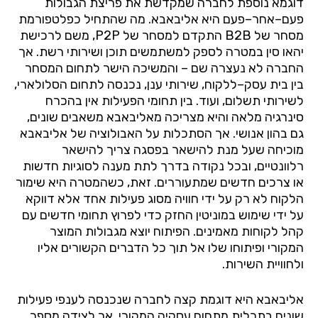
דוגמא
נוספת
לחברה
שמקדשת
את
פריצת
הגבולות
פעם
–
אחר
–
פעם
היא
אליבאבא
.
מה
שהתחיל
כפלטפורמת
מסחר
של
B2B
התקדם
למסחר
של
P2P,
משם
לרכישת
יהאו
סין
במטרה
לספק
למשתמשים
תוכן
ושירותי
רשת
.
אך
החברה
לא
נעצרה
שם
–
והמשיכה
הישר
לתחום
המסחר
בין
בית
עסק
–
ללקוח
,
שירותי
ענן
,
נכנסה
לתחום
הסלולארי
,
לשירותי
תשלום
,
ועוד
.
בין
תחומי
הפעילות
אין
בהכרח
סינרגיה
מלאה
והיא
מצריכה
מאליבאבא
משאבים
שונים
,
גם
בהון
אנושי
.
אך
הסתכלות
על
האבולוציה
של
אליבאבא
מוכיחה
שעל
מנת
להישאר
בפסגה
צריך
להישאר
רלוונטיים
,
ובכל
נקודה
בדרך
לתת
מענה
לסוגיות
חדשות
או
צרכים
חדשים
שמתעוררים
.
זאת
,
כשהמטרה
היא
שימור
הלקוח
לא
רק
על
ידי
חוויה
מסוג
פעילות
אחד
אלא
דווקא
על
ידי
שימוש
במוניטין
החזק
כדי
לפרוץ
תחומי
חדשים
עם
קהל
לקוחות
מאמינים
.
הפיתוח
יוצא
מגבולות
המוצר
המקורי
ופיתוחו
שלו
אל
תוך
כל
הדברים
הקשורים
אליו
ולחוויית
השירות
.
אליבאבא
היא
דוגמת
קצה
לחברה
שנכנסה
לענפי
פעילות
שונים
בתכלית
מתחום
עסקיה
המקורי
,
אך
לצידה
מספר