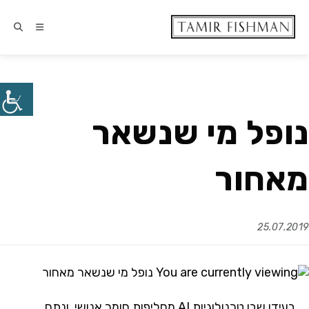
נופל מי שנשאר
מאחור
25.07.2019
בעידן
שבו
טכנולוגיות
AI
מחליפות
חומר
אנושי
,
ונתח