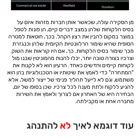
מן
הסקירה
עולה
,
שכאשר
אותן
חברות
מזהות
איום
על
בסיס
הלקוחות
שלהן
במצב
דברים
קיים
,
הן
פונות
לטפל
במוצר
במקום
להבין
את
רצון
הקהל
.
בכך
,
חוטאות
למטרה
הסופית
שהיא
שימור
הרלוונטיות
הקיומית
שלהן
וכנגזרת
מכך
שימור
בסיס
הלקוחות
.
כך
,
אם
היו
קוראות
את
השוק
וצרכיו
בצורה
טובה
יותר
,
יכלו
להנות
מהמוניטין
שבנו
מול
לקוחות
קיימים
וחדשים
כאחד
.
הרעיון
הוא
לא
לקנות
את
"
המתחרה
"
כדי
לאמץ
את
שיטותיו
או
הטכנולוגיות
בהן
הוא
משתמש
,
וגם
לא
לייעל
תהליך
פנימי
של
ייצור
למשל
,
אלא
להגיע
ללקוח
ולתת
מענה
לכל
צרכיו
.
שכן
בסופו
של
יום
,
הבחירה
היא
של
האחרון
אם
לצרוך
ולאמץ
את
השירות
מחברה
אחת
או
מקבילתה
.
עוד דוגמא לאיך
לא
להתנהג