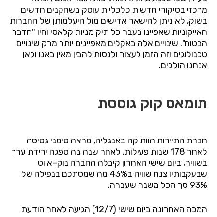
מרכזי
בסיקורי
חדשות
כלכליות
עוסק
בשחקנים
חדשים
בשוק
,
לא
ניתן
להישאר אדישים מול
היעלמותן
של
החברות
האייקוניות
שאפיינו
בעבר
כל
תיק
מניות
קלאסי
והיו
"
הדבר
הבטוח
".
שינויים
אלה
באקלים
מאפיינים
יותר מרק
שינויים
טכנולוגים
וזה
הזמן
לעצור
ולנסות
להבין
מאין
באנו
ולאן
אנחנו
הולכים
.
תומאס קוק גוססת
חברת
התיירות
הוותיקה
באנגליה
,
מראה
סימני
גסיסה
לאחר
178
שנות
פעילות
.
לאחר
שנה
בה
ספגה
ירידת
ערך
בשוויה
,
ביום
שישי
האחרון
קיבלה
החברה
נוק
–
אווט
שבעקבותיו
צנח
שוויה
ב
43%
מה
שמסתכם
בנפילה
של
93%
סך
הכל
משנה
שעברה
.
המכה
האחרונה
ביום
שישי
(12/7)
הגיעה
לאחר
הודעת