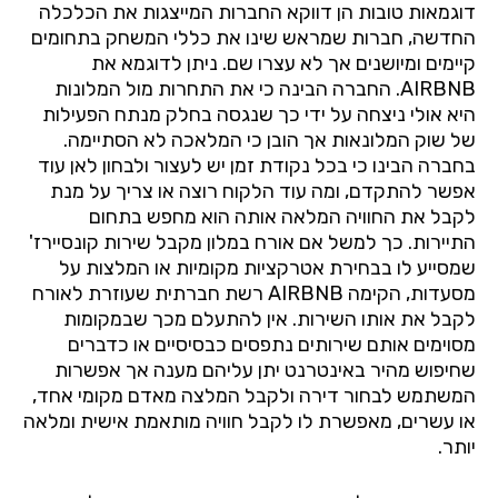
דוגמאות
טובות
הן
דווקא
החברות
המייצגות
את
הכלכלה
החדשה
,
חברות
שמראש
שינו
את
כללי
המשחק
בתחומים
קיימים
ומיושנים
אך
לא
עצרו
שם
.
ניתן
לדוגמא
את
AIRBNB.
החברה
הבינה
כי
את
התחרות
מול
המלונות
היא
אולי
ניצחה
על
ידי
כך
שנגסה
בחלק
מנתח
הפעילות
של
שוק
המלונאות
אך
הובן
כי
המלאכה
לא
הסתיימה
.
בחברה
הבינו
כי
בכל
נקודת
זמן
יש
לעצור
ולבחון
לאן
עוד
אפשר
להתקדם
,
ומה
עוד
הלקוח
רוצה
או
צריך
על
מנת
לקבל
את
החוויה
המלאה
אותה
הוא
מחפש
בתחום
התיירות
.
כך
למשל
אם
אורח
במלון
מקבל
שירות
קונסיירז
'
שמסייע
לו
בבחירת
אטרקציות
מקומיות
או
המלצות
על
מסעדות
,
הקימה
AIRBNB
רשת
חברתית
שעוזרת
לאורח
לקבל
את
אותו
השירות
.
אין
להתעלם
מכך
שבמקומות
מסוימים
אותם
שירותים
נתפסים
כבסיסיים
או
כדברים
שחיפוש
מהיר
באינטרנט
יתן
עליהם
מענה
אך
אפשרות
המשתמש
לבחור
דירה
ולקבל
המלצה
מאדם
מקומי
אחד
,
או
עשרים
,
מאפשרת
לו
לקבל
חוויה
מותאמת
אישית
ומלאה
יותר
.