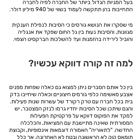
בעל
המניות
הגדול
ביותר
של
החברה
לפיה
לחברה
התחייבות
בהן
תתקשה
לעמוד
בשווי
של
940
מיליון
דולר
.
מי
שסקרו
את
הנושא
גורסים
כי
הסיבות
לנפילת
הענקית
מגוונות
,
והסיבות
נעות
בין
גל
החום
שפקד
את
אנגליה
והוביל
לירידה
בהזמנות
ועד
להשלכות
הברקסיט
הצפוי
.
למה זה קורה דווקא עכשיו?
בין
כל
אותם
הסברים
ניתן
למצוא
גם
כאלה
שפחות
מפנים
אצבע
מאשימה
כלפי
גורמים
חיצוניים
וכאלה
שיחייבו
בדק
בית
בכל
חברה
עם
טרק
רקורד
של
עשרות
שנות
פעילות
.
והגם
שיתכן
שכל
הסיבות
יחדיו
גרמו
לנזק
המצטבר
,
יש
למקד
את
הפוקוס
דווקא
על
פרקטיקת
הפעילות
המסורתית
שאינה
מתיישבת
עם
המציאות
,
והכלכלה
החדשה
. "
לתאוריה
"
האמורה
דוגמאות
אינסופיות
,
וקבוצת
תומאס
קוק
לא
הראשונה
ובטח
לא
האחרונה
.
אך
כלל