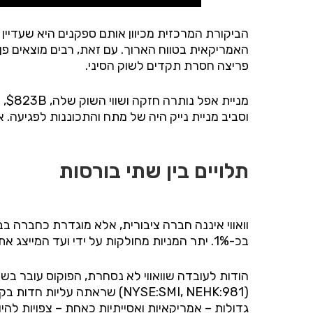
הביקורת המרכזית מכיוון אותם ספקנים היא שעדיין 
האמריקאית בטווח הארוך. עם זאת, רבים מוצאים פן
פריצה חסרת תקדים לשוק הסיני.
מניית אפל נותרה חזקה ושווי השוק שלה,
823B
$, 
וסביב מניית נייק היה של מתח והתכוננות לפגיעה. א
תלויים בין שתי בורסות
בכ-1%. יתר המניות מחולקות על ידי ועד המייצג את העובדים (הסינים בלבד) כתגמול על ביצועים.
הודות לעובדה שוואווי לא נסחרת, הפוקוס עובר ב
) שראתה עליות חדות בקרב המשקיעים הסינים, או
NEHK:981
,
NYSE:SMI
(
גדולות – אמריקאיות ואסייתיות כאחת – צפויות להיו