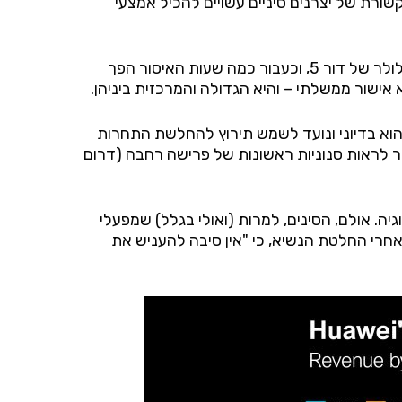
 שרכיבי תקשורת של יצרנים סיניים עשויים להכיל אמצעי
ב-15 במאי השנה טראמפ חתם על צו מנהלי שנותן ללשכת המסחר אישור לאסור על גורמים זרים לבנות תשתיות סלולר של דור 5, וכעבור כמה שעות האיסור הפך
הוא בדיוני ונועד לשמש תירוץ להחלשת התחרות
בר לראות סנוניות ראשונות של פרישה רחבה (דרום
יה. אולם, הסינים, למרות (ואולי בגלל) שמפעלי
שאחרי החלטת הנשיא, כי "אין סיבה להעניש את