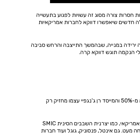
ות חסרות צורה מסוג זה עשויות לפגוע בתעשייה
ולה חדשים שיאפשרו דווקא לחברות אמריקאיות
ה ירידה במנייה, שבהמשך התייצבה והרחש סביבה
ולי הנקמה תוגש דווקא קרה.
וואווי איננה חברה ציבורית, אלא מוגדרת כחברה בבעלות עובדיה. החוק הסיני לא מאפשר בעלות פרטית של למעלה מ-50% והמייסד רן ג'נגפיי עצמו מחזיק רק
אמריקאי, כמו יצרנית השבבים הסינית
SMIC
חה מעט. גם אינטל, פנסוניק, גוגל ועוד חברות