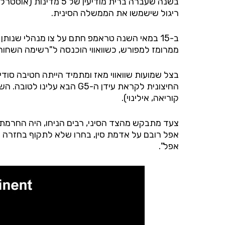
בשנה שעברה ברית מודי
ריגול שישמשו את הממשלה הסינית.
ממרומז למפורש, כשוואווי הוכנסה ל"רשימה השחורה" – כ-70 ארגונים שאסור לחברות אמריקאיות לסחור עמם ללא אישור ממשלתי – והיא הגדו
בצל שמועות שוואווי מאז ומתמיד הייתה חטיבה סו
החיצונית לקראת עידן ה-
G
5 הבא עלינו לטובה. ה
קוריאה, אילינוי).
צעד מתבקש מהצד הסיני, רבים הניחו, היה החרמת אפ
אפל רובם על אדמת סין, בחרו שלא לתקוף בחזרה בתו
אפל".