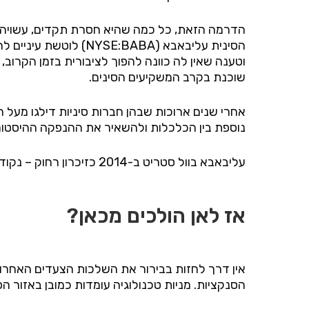
הדרמה הזאת, כל כמה שהיא חסרת תקדים, עשויה ל
הסינית עליבאבא (
NYSE:BABA
וטענה שאין לה כוונה להפוך לציבורית בזמן הקרוב
שוכנת בקרב המשקיעים הסינים.
אחרי שנים ארוכות שבהן חברות סיניות דילגו מעל 
נוספת בין הכלכלות ולהשאיר את ההנפקה ההיסטו
עליבאבא בוול סטריט ב-2014 כזיכרון רחוק – נקודת ציון של שילוב זרועות טכנולוגי וכלכלי בין ארה"ב וסין – כזאת שלא תחזור בקרוב.
אז לאן הולכים מכאן?
אין דרך לחזות בבירור את השלכות הצעדים האחרו
הסנקציות. מניות טכנולוגיה עומדות כמובן באזור הפ