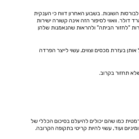
רסות השונות. בשבוע האחרון דווח כי הענקית
ם להנפקה משנית בהונג קונג במטרה לגייס מהציבור הסיני 20 מיליארד דולר. וואווי לסיפור הזה אינה קשורה ישירות
ברות "לחזור הביתה" ולהראות שהנאמנות שלהן
ותן בעזרת מכסים וצווים, עשוי לייצר הפרדה
טית כמו שהם יכולים להיעלם בסיכום הכללי של
יניום ועוד, עשוי להיות קריטי בתקופה הקרובה.