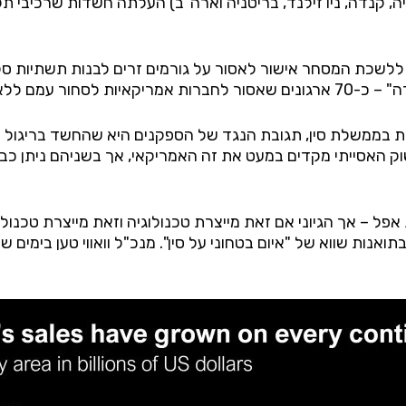
עין של 5 מדינות (אוסטרליה, קנדה, ניו זילנד, בריטניה וארה"ב) העלתה חשדות
לה והמרכזית ביניהן.
דית בממשלת סין, תגובת הנגד של הספקנים היא שהחשד בריגול 
שוק האסייתי מקדים במעט את זה האמריקאי, אך בשניהם ניתן כ
ל – אך הגיוני אם זאת מייצרת טכנולוגיה וזאת מייצרת טכנולוג
אנות שווא של "איום בטחוני על סין". מנכ"ל וואווי טען בימים 