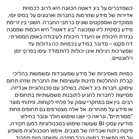
כשמדברים
על
ביג
דאטה
הכוונה
היא
לרוב
לכמויות
אדירות
של
מידע
שזורמות
בחברות
וארגונים
על
בסיס
יומי
,
ממוקדים
ואספקטים
שונים
ברחבי
החברה
.
השוני
בין
זרימת
מידע
בסיסית
לזו
שמכונה
"
ביג
דאטה
"
היא
הכמות
שממנה
נגזרת
היכולת
או
היעדר
היכולת
לעיבודה
באופן
המסורתי
.
דה
פקטו
–
מדובר
במידע
בכמויות
כה
גדולות
עד
שמערכות
רגילות
אינן
יכולות
להתמודד
עימו
בפרקי
זמן
רלוונטיים
.
כמויות
מאסיביות
של
מידע
שמעובדות
ומשמשות
בהליכי
קבלת
ההחלטות
מזינות
ומעצימות
את
החברות
שזהו
תחום
עיסוקן
.
חברות
ביג
דאטה
,
בשילוב
עם
טכנולוגיית
אנליזה
,
מסייעות
לחברות
להגיע
לתובנות
משמעותיות
בתחומים
רבים
.
בין
אם
במחקרי
עומק
על
פלחי
לקוחות
,
פיתוחי
מוצר
או
מידע
על
מתחרים
.
אל
אלה
מצטרפים
גם
תחומים
פחות
"
מסורתיים
",
ונראה
כי
ישנו
שימוש
הולך
וגובר
בחילוץ
מודיעין
עסקי
BI
שעושה
שימוש
בטכנולוגיות
למען
חקירה
,
פיקוח
ניתוח
ואנליזה
של
מצבים
.
אימוץ
הטכנולוגיה
משפיע
על
חיי
התאגיד
כמעט
בכל
ספירה
,
ומשחק
היום
תפקיד