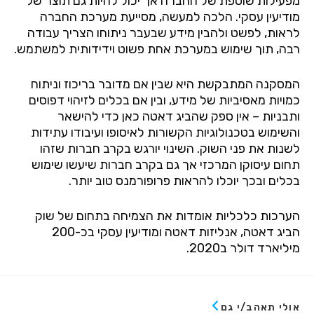
מפעילות
שוטפת
של
החברה
אך
יכול
להיות
גם
תוצר
של
מודיעין
עסקי
.
הלכה
למעשה
,
מסייעת
מערכת
החברה
לראות
,
לפשט
ולהבין
מידע
שבעבר
ניתוחו
הצריך
עבודה
רבה
,
תוך
שימוש
במערכת
אחת
פשוט
וידידותית
למשתמש
.
המסקנה
המתבקשת
היא
שבין
אם
מדובר
בריכוז
וניתוח
כמויות
מאסיביות
של
מידע
,
ובין
אם
בכלים
לזיהוי
דפוסים
ותבניות
–
אין
ספק
שהביג
דאטה
כאן
כדי
להישאר
והשימוש
בטכנולוגיות
הקשורות
לאיסופו
ועיבודו
עתידות
לשנות
את
פני
השוק
.
השינוי
יורגש
בקרב
חברות
שזהו
תחום
עיסוקן
המרכזי
אך
גם
בקרב
חברות
שיעשו
שימוש
בכלים
ובכך
יוכלו
להראות
פרופורמנס
טוב
יותר
.
הערכות
כלכליות
אומדות
את
הצמיחה
בתחום
של
שוק
הביג
דאטה
,
אנליזות
דאטה
ומודיעין
עסקי
בכ
-200
מיליארד
דולר
ב
2020.
אולי תאהב/י גם