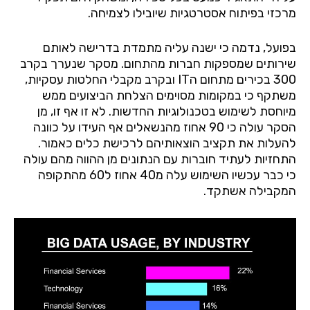
מרכזי
בפיתוח
אסטרטגיות
שיובילו
לצמיחה
.
בפועל
,
נדמה
כי
ישנה
עליה
מתמדת
בדרישה
לאותם
שירותים
שמספקות
חברות
מהתחום
.
מסקר
שנערך
בקרב
300
בכירים
מתחום
ה
IT
ובקרב
מקבלי
החלטות
עסקיות
,
משתקף
כי
במקומות
מסוימים
הצלחת
הביצועים
ממש
מיוחסת
לשימוש
בטכנולוגיות
החדשות
.
לא
זו
אף
זו
,
מן
הסקר
עולה
כי
90
אחוז
מהנשאלים
אף
העידו
על
כוונה
להעלות
את
תקציב
הוצאותיהם
לרכישת
כלים
כאמור
.
התחזיות
לעתיד
חוברות
עם
הנתונים
מן
ההווה
מהם
עולה
כי
כבר
עכשיו
השימוש
עלה
מ
40
אחוז
ל
60
מהתקופה
המקבילה
אשתקד
.