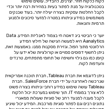
לקוח
כלקוח
חוזר
.
יצרנים
,
להבדיל
,
עושים
שימוש
בטכנולוגיה
על
מנת
לפתור
בעיות
במהירות
רבה
יותר
וכדי
לקבל
החלטות
עסקיות
בצורה
יעילה
יותר
,
בעוד
שבנקים
משתמשים
במידע
וניתוחו
במטרה
למזער
סיכונים
ולמנוע
תרמיות
והונאות
.
יוער
כי
הביטוי
ביג
דאטה
חי
בצמוד
לאנליזת
המידע
. Data
Aanalytics
היא
למעשה
הגישה
של
חילוץ
המידע
הרלוונטי
מתוך
הפול
,
וגזירת
מסקנות
ממנו
.
באמצעות
זאת
,
ניתן
לחשוף
דפוסים
סמויים
או
קורולציות
שלא
ידעו
על
קיומן
כמו
גם
גילוי
וחשיפה
של
תחומי
מתפתחים
,
טרנדים
והעדפות
לקוח
.
ניתן
לדוגמא
את
חברת
Tableau,
חברת
תוכנה
אמריקאית
שנרכשה
לאחרונה
על
ידי
חברת
SalesForce .
חברת
Tableau
עושה
שימוש
במידע
רוחבי
וניתוחו
בצורה
פשוט
ללא
צורך
במומחי
IT.
תוך
שימוש
במערכת
יכול
הלקוח
לקבל
מענה
למנעד
רחב
של
סוגיות
שעולות
ממאגרי
נתונים
רבים
וגם
לפתור
סוגיות
מורכבות
.
המידע
יכול
שיגיע