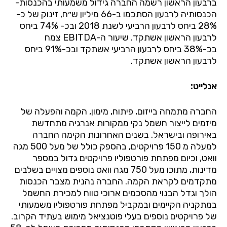
ברבעון הראשון רשמה החברה גידול משמעותי בהכנסות-
הכנסותיה לרבעון הסתכמו ב-66 מיליון ש״ח, זינוק של כ-
28% ביחס לרבעון הרביעי לשנת 2018 ובכ- 74% ביחס
לרבעון הראשון אשתקד. שיעור ה
-EBITDA
צמח
בכ-38% ביחס לרבעון הרביעי אשתקד ובכ-91%
ביחס
לרבעון הראשון אשתקד.
אנלייט:
החברה מתמחה בייזום, פיתוח, מימון, הקמה והפעלה של
מיזמים לייצור חשמל נקי ממקורות אנרגיה מתחדשת
באירופה ובישראל. בשנים האחרונות הקימה החברה
למעלה מ
150
פרויקטים, בהספק כולל של מעל 500 מגה
וואט, וכיום מפתחת פורטפוליו פרויקטים גדול במספר
מדינות, מתוכו מעל 750 מגה וואט נוספים מצויים בשלבים
מתקדמים לקראת הקמה. החברה נהנית מצבר הכנסות
הולך וגדל הבנוי מהסכמים ארוכי טווח למכירת החשמל
במתקניה הקיימים ובמקביל מפתחת פורטפוליו משמעותי
של פרויקטים נוספים בעלי פוטנציאל מימוש בעתיד הקרוב
.