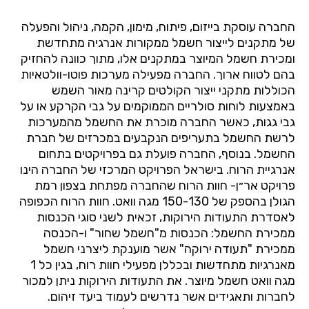
החברה עוסקת בייזום, פיתוח, מימון, הקמה, ניהול והפעלה
של מתקנים לייצור חשמל ממקורות אנרגיה מתחדשת
ומכירת חשמל המיוצר במתקנים אלו, מתוך כוונה להחזיק
בהם לטווח ארוך. החברה מפעילה מערכות פוטו-וולטאיות
הכוללות מתקני ייצור הקולטים קרינה מאור השמש
באמצעות לוחות סולריים הממוקמים על גבי הקרקע או על
גבי גגות, כאשר
החברה מוכרת את החשמל מהמערכות
לרשת החשמל בתעריפים הנקבעים במכרזים של חברת
החשמל. בנוסף, החברה פועלת גם בפרויקטים בתחום
אנרגיית הרוח. בישראל הפרויקט המרכזי של החברה הינו
פרויקט אר״ן- חוות הרוח שהחברה מפתחת בצפון רמת
הגולן בהספק של 150-130 מגה וואט. חוות הרוח הכפופה
לאסדרת התעודות הירוקות, זכאית לשני סוגי הכנסות
ממכירת החשמל: הכנסות מ"חשמל שחור" ו-הכנסה
ממכירת "תעודה ירוקה" אשר מוענקת ליצרני חשמל
מאנרגיות מתחדשות ובכללן מפעילי חוות רוח, בגין כל 1
מגה וואט
חשמל מיוצר. את התעודות הירוקות ניתן למכור
לחברות ותאגידים אשר נדרשים לעמוד ביעד זיהום.