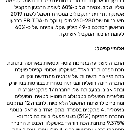
ברבעון הראשון הסתכמו הכנסותיה ממכירת חשמל לכ-58
מיליון שקל, צמיחה של כ-60% לעומת הרבעון המקביל
אשתקד. תחזית התקבולים ממכירת חשמל לשנת 2019
היא בטווח של 260-280 מיליון שקל. ה-
EBITDA
ברבעון
הראשון הסתכם ב-49 מיליון שקל, צמיחה של כ-60%
לעומת הרבעון המקביל אשתקד.
אלומיי קפיטל:
החברה משקיעה בתחנות פוטו-וולטאיות באירופה ובתחנת
הכח הפרטית "דוראד" באשקלון. אלומיי
קפיטל
פועלת
בתחומי
ייצור
ותשתיות
של
אנרגיה
מתחדשת
ונקייה
.
החברה הינה
דואלית
ומניותיה
נסחרות
בבורסות
בניו
יורק
ובתל
אביב. בבעלותה של: החברה 17 מתקני אנרגיה
סולארית הפועלים בטכנולוגיה פוטו
–
וולטאית, הפועלים
ומחוברים לרשתות החשמל הלאומיות. לחברה 12 מתקנים
באיטליה,
4
מתקנים בספרד ומתקן אחד בישראל. בנוסף
החברה מחזיקה (51%) בשני מפעלי ביוגז בהולנד וב-
9.375% בתחנת הכח דוראד באשקלון. הכנסות החברה
הסתכמו ברבעון הראשון בכ-4.7 מיליון אירו, זאת לעומת