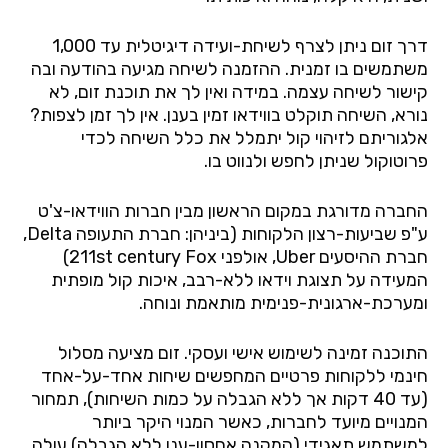
דרך זום ניתן לצרף לשיחת-ועידה דיגיטלית עד 1,000
משתמשים בו זמנית. ההזמנה לשיחה מגיעה בהודעה ובה
קישור לשיחה עצמה. במידה ואין לך את תוכנת זום, לא
נורא, השיחה תוקלט בווידאו זמין בענן. אין לך זמן לצפות?
אלגוריתם לזיהוי קול יתמלל את כלל השיחה לכדי
פרוטוקול שניתן לחפש ולנווט בו.
החברה מדורגת במקום הראשון מבין חברות הווידאו-צ'ט
ע"פ שביעות-רצון הלקוחות (ביניהן: חברת התעופה Delta,
חברת ההיסעים Uber, אולפני 211st century Fox)
המעידה על תצוגת וידאו ללא-רבב, איכות קול מופתית
ומערכת-ארגונית-פנימית מותאמת ונוחה.
התוכנה זמינה לשימוש אישי ועסקי. זום מציעה מסלול
חינמי ללקוחות פרטיים המחפשים שיחות אחד-על-אחד
(עד 40 דקות אך ללא הגבלה על כמות השיחות), תמחור
המנויים מיועד לחברות, כאשר המנוי היקר ביותר
למשתמש תאגידי (המקנה אחסון-ענן ללא הגבלה) עולה