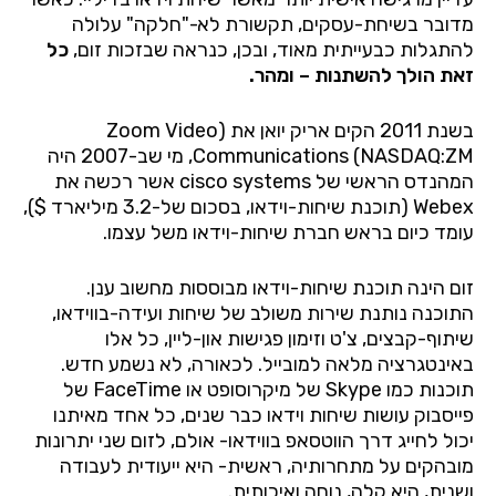
מדובר בשיחת-עסקים, תקשורת לא-"חלקה" עלולה
להתגלות כבעייתית מאוד, ובכן, כנראה שבזכות זום,
כל
זאת הולך להשתנות – ומהר.
בשנת 2011 הקים אריק יואן את (Zoom Video
NASDAQ:ZM
(
Communications
, מי שב-2007 היה
המהנדס הראשי של cisco systems אשר רכשה את
Webex (תוכנת שיחות-וידאו, בסכום של-3.2 מיליארד $),
עומד כיום בראש חברת שיחות-וידאו משל עצמו.
זום הינה תוכנת שיחות-וידאו מבוססות מחשוב ענן.
התוכנה נותנת שירות משולב של שיחות ועידה-בווידאו,
שיתוף-קבצים, צ'ט וזימון פגישות און-ליין, כל אלו
באינטגרציה מלאה למובייל. לכאורה, לא נשמע חדש.
תוכנות כמו Skype של מיקרוסופט או FaceTime של
פייסבוק עושות שיחות וידאו כבר שנים, כל אחד מאיתנו
יכול לחייג דרך הווטסאפ בווידאו- אולם, לזום שני יתרונות
מובהקים על מתחרותיה, ראשית- היא ייעודית לעבודה
ושנית, היא קלה, נוחה ואיכותית.