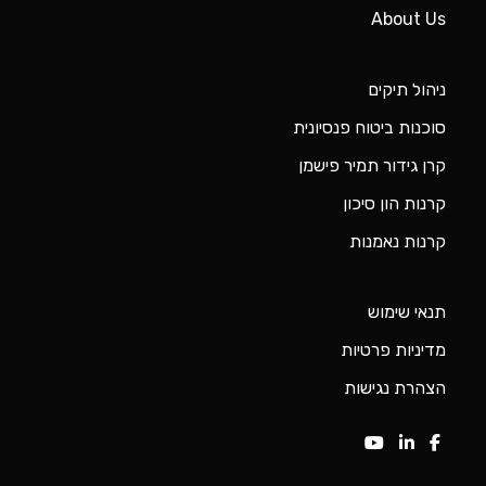
קרנות נאמנות
תנאי שימוש
מדיניות פרטיות
הצהרת נגישות
פאניקת הקורונה? למשקיעים באמת זו הזדמנות
מזון מערבי במזרח
בינה מלאכותית תקבע מי תהייה המעצמה הבאה?
השוק מתקרר, הקורונה מתפשטת
איך מגיעים לשווי של טריליון דולר למרות ירידה בהכנסות?