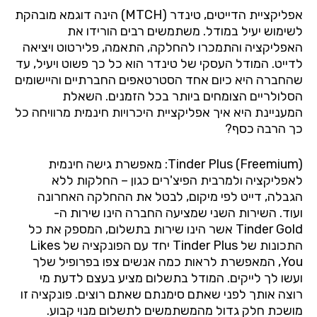
אפליקציית הדייטים, טינדר
(MTCH)
הינה דוגמא מובהקת
לשימוש יעיל במודל.
משתמשים רבים הורידו את
האפליקציה והתמכרו להחלקה, התאמה, פלירטוט ויציאה
לדייט. המודל העסקי של טינדר הוא כל כך פשוט ויעיל, עד
שהחברה היא כיום אחד הסטרטאפים החברתיים והיישומים
הסלולריים הצומחים ביותר בכל הזמנים.
השאלת
המעניינת היא איך אפליקציית היכרויות חינמית מרוויחה כל
כך הרבה כסף?
Freemium
(
Tinder Plus
): מאפשרת גישה חינמית
לאפליקציה ולמרבית הפיצ'רים כגון – החלקות ללא
הגבלה, דייט לפי מיקום, לבטל את ההחלקה האחרונה
ועוד. השירות השני שמציעה החברה הינו שירות ה-
Tinder Gold
אשר הינו שירות בתשלום, המספק את כל
התכונות של
Tinder Plus
יחד עם הפונקציה של
Likes
You
, המאפשרת לראות כמה אנשים צפו בפרופיל שלך
ועשו לך לייקים.
המודל בתשלום מציע בעצם לדעת מי
רוצה אותך לפני שאתם סימנתם שאתם רוצים. פונקציה זו
מושכת חלק גדול מהמשתמשים לתשלום מנוי קבוע.