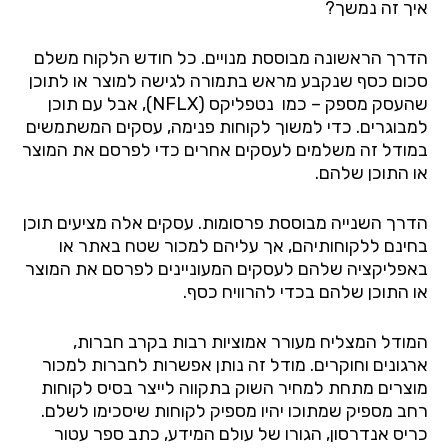
איך זה נמשך?
הדרך הראשונה מבוססת מנויים. כל חודש הלקוח משלם
סכום כסף שנקבע מראש בתמורה לגישה למוצר או לתוכן
שהעסק מספק – כמו
נטפליקס (
NFLX
), אבל עם תוכן
למבוגרים. כדי למשוך לקוחות פנימה, עסקים המשתמשים
במודל זה משלמים לעסקים אחרים כדי לפרסם את המוצר
או התוכן שלהם.
הדרך השנייה מבוססת פרסומות. עסקים אלה מציעים תוכן
בחינם ללקוחותיהם, אך עליהם למכור שטח באתר או
באפליקציה שלהם לעסקים המעוניינים לפרסם את המוצר
או התוכן שלהם בכדי להרוויח כסף.
המודל המצליח מעורר אמוציות רבות בקרב חברות,
ארגונים וחוקרים. מודל זה נותן אפשרות לחברות למכור
מוצרים מתחת למחיר השוק בתקווה לייצר בסיס לקוחות
רחב מספיק שמתוכו יהיו מספיק לקוחות שיסכימו לשלם.
כריס
אנדרסון
, הגורו של עולם המידע, כתב ספר עטור