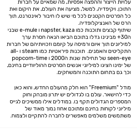
עלויות הייצור וההפצה אפסיות, מה שמאיים על חברות
התוכן. ויקיפדיה, למשל, מציעה את העולם, את היקום ואת
כל הפרטים הקטנים לכל מי שיש לו חיבור לאינטרנט, תוך
הרס של האנציקלופדיה.
שיתוף קבצים ותוכנות כמו napster, kaza ו e-mule שבני
ה30+ מבינינו גדלו בתוכם הביאו הנאה חסרת ערך
למיליונים תוך איום ורמיסה על קיומם וזכויותיהם של חברות
התקליטים והאמנים. תוכנות פיראטיות כמו steam ו all-
seen-eye של תחילות שנות ה2000 ו popcorn-time
של ימינו הציגו למיליוני אנשים הסרטים ההוליוודיים בחינם,
וכך גם בתחום התוכנה והמשחקים.
מודל "
Freemium
" הוא חלק מהעולם החדש, והוא כאן
כדי להישאר. עולם בו לגדולים יש יתרון מובהק וחוק
המספרים הגדולים תקף בו. במודלים אילו ממשיכים לגייס
מיליוני לקוחות בחינם ומתוכם אחוז נמוך מאוד של
משתמשים משלמים מאפשרים לחברה להתקיים ולצמוח.