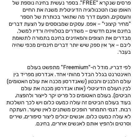
פרסים שנקרא "
FREE
". בספר נעשית
בחינה נוספת של
האופן שבו הטכנולוגיה הדיגיטלית משנה את החיים
והעסקים, הפעם דרך מה שתואר בכותרת של הספר
"מחיר קיצוני" – אפס. עסקים שמבוססים על הצעת דברים
בחינם אינם חדשים – משדרים בטלוויזיה ורדיו למשל,
מבדרים את הצופים והמאזינים בחינם בתמורה לתשומת
ליבם – אך אין ספק שיש יותר דברים חינמיים מכפי שהיה
בעבר.
לפי דבריו, מודל ה-"
Freemium
" מתפשט בעולם
האינטרנט בגלל הבדל מהותי אחד. אנדרסון מפריד בין
עולם הלבנים והבטון (שאנדרסון מכנה את עולם האטומים)
לבין העולם הדיגיטלי (אותו אנדרסון מכנה את עולם
הביטים). בעולם האטומים כל פריט יקר לייצור ולהפצה,
בעוד בעולם הביטים זה עולה כמעט כלום ויש לכך השלכות
רבות. דגמי התמחור הופכים משתנים לאין שיעור. העתקה
לא עולה כמעט כלום. אנשים יכולים ליצור סיפורים, שירים
וסרטים ולהפיץ אותם לאנשים אחרים, בחינם.