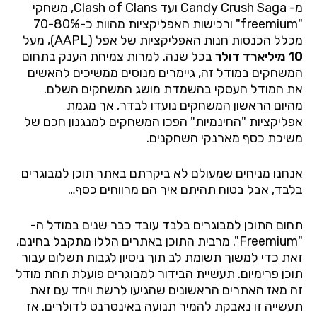
מ-
Candy Crush Saga
ועד
Clash of Clans
, משחקי
"
freemium
" ורכישות האפליקציות מהוות כ-70-80%
מכלל הכנסות חנות האפליקציות של אפל
(AAPL)
, מעל
10 מיליארד דולר
בכל שנה. למרות צמיחת הענק בתחום
המשחקים במודל זה, גיימרים
מנוסים ממשיכים להאשים
את המודל העסקי בהשמדת מושג המשחקים השלם.
מהיום הראשון המשחקים נועדו לבדר, אך מגמת
אפליקציות "החינמיות" הפכו המשחקים למנגנון חכם של
משיכת כסף מארנקי השחקנים.
אנחנו מניחים שמעולם לא ביקרתם באתר תוכן למבוגרים
בלבד, אבל בטוח תהיתם איך הם מרווחים כסף…
תחום התוכן למבוגרים בלבד עובד כבר שנים במודל ה-
"
Freemium
"
. מרבית התוכן
באתרים הללו מתקבל בחינם,
זאת כדי למשוך תשומת לב תוך ניסיון לגבות תשלום עבור
תוכן פרימיום. תעשיית הבידור למבוגרים פועלת תחת מודל
זה מאז האתרים הראשונים שהגיעו לרשת ויחד עם זאת
תעשייה זו נאבקת להמיר תנועה באינטרנט לדולרים. אז