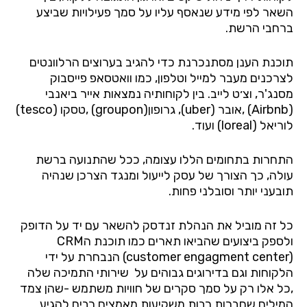
השאר לפי מידע שנאסף עליו על סמך פעילויות שביצע
ברחבי הרשת.
תוכנת הענן מסתנכרנת כדי להגיב בערוצים הרלוונטים
לצרכנים מעבר למייל וטלפון, כמו וואטסאפ פייסבוק
מסנג'ר, וצ׳ט לייב. בין לקוחותיה נמצאות אייר ביאנבי
(Airbnb) ,אובר (uber), גרופון(groupon) ,טסקו (tesco)
לוריאל (loreal) ועוד.
התחרות בתחומים הללו עצומה, ככל שהתנועה ברשת
עולה, כך הצורך של עסק לייעול ומנגד הצרכן שנהיה
תובעני יותר וסובלני פחות.
כל זה מוביל את הנהלת זנדסק להשאר עם יד על הדופק
ולספק ביצועים שהביאו תארים כמו תוכנת הCRM
(customer engagment center) הנבחרת על ידי
הלקוחות וגם בדירוגים גבוהים על שירותי התמיכה שלה
,כל אלו רק על סמך סקרים של חוויות משתמש -שהן צמד
המילים שחברות רבות משקיעות מאמצים רבים להגיע