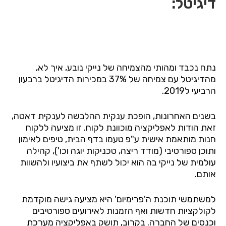
דיגיטל:
נתח נכבד ומהותי מהצמיחה של נייקי נובע, איך לא,
מהדיגיטל עם צמיחה של 37% במכירות הדיגיטל ברבעון
הרביעי ל2019.
בשנים האחרונות, הופכת ענקית ההלבשה לענקית דאטה,
זאת הודות לאפליקציה מוכוונת לקוח. זו מציעה ללקוח
חנות מותאמת אישית ע"פ טעמו בדף הבית, טיפים לאימון
ותוכן ספורטיבי (מודד ריצה, טכניקות יוגה וכו'), קהילה
עולמית של נייקי בה הוא יכול לשתף את ביצועיו ולהשוות
אותם.
למשתמשי תוכנת ה'פרימיום' היא מציעה גישה מוקדמת
לקולקציות חדשות ואף הזמנות לאירועים ספורטיבים
וכנסים של החברה. בקרוב, תושק באפליקציה מערכת