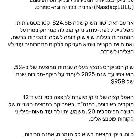
על
נייקי בצמיחת
המכירות אונליין, Lululemon
(Nasdaq:LULU) יצרנית בגדי היוגה-ספורט.
אך עם זאת, שווי השוק שלה 24.6B$
קטן משמעותית
משל נייקי. לעת-עתה, נייקי מובילה ממרחק בטוח על
המתחרות בעלות שווי שוק דומה לשלה
במכירות ברשת,
ואת חווית הקנייה שהיא מעניקה ללקוח מתחרותיה עוד לא
הצליחו לשחזר.
שוק הסניקרס נמצא בעליה שנתית ממוצעת של כ-5%,
הוא צפוי עד שנת 2025 לעמוד על היקף-מכירות שנתי
של 95B$.
האפליקציה של נייקי מיועדת להפצה בסין ובעוד 12
מוקדים באירופה, במזה"ת ובאפריקה במחצית השנייה של
השנה הפיסקלית 20', משמע, יהיו לה עוד מאות-מיליוני
לקוחות פוטנציאלים.
כיום, נייקי נמצאת בשיא כל הזמנים, אמנם מכירות