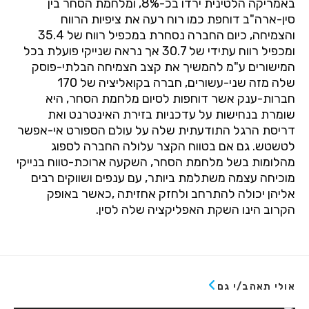
באמריקה הלטינית ירדו בכ-8%, ומלחמת הסחר בין
סין-ארה"ב דוחפת כמו רוח רעה את ציפיות הרווח
והצמיחה, כיום החברה נסחרת במכפיל רווח של 35.4
ומכפיל רווח עתידי של 30.7 אך נראה שנייקי פועלת בכל
המישורים ע"מ להמשיך את קצב הצמיחה הבלתי-פוסק
שלה מזה שני-עשורים, חברה בקואליציה של 170
חברות-ענק אשר דוחפות לסיום מלחמת הסחר, היא
שומרת בנחישות על עדכניות בזירת האינטרנט ואת
דריסת הרגל התודעתית שלה על עולם הספורט אי-אפשר
לטשטש. גם אם בטווח הקצר עלולה החברה לספוג
מהלומות בשל מלחמת הסחר, השקעה ארוכת-טווח בנייקי
מוכיחה עצמה משתלמת ביותר, עם ענפים ושווקים רבים
אליהן יכולה להתרחב ולחזק אחזיתה ,כאשר באופק
הקרוב הינו השקת האפליקציה שלה לסין.
אולי תאהב/י גם