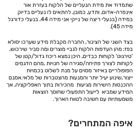
שתמדוד את מידת הנעליים של הלקוח בעזרת אור
אינפרה-אדום, ותדע, כמובן, להתאים לו נעליים בדיוק
במידה (בנעלי ריצה של נייקי אני מידה 44, בנעלי כדורגל
מידה 45).
בצד השני של הצינור, החברה מקבלת מידע שערכו יסולא
בפז; מהן העדפות הלקוח לגביי מוצרים ומה סביר שירכוש,
'טירגוט' לקוחות כבדים, היכן נמצא ריכוז גדול/קטן של
לקוחות לצורך פתיחה/סגירה של חנויות ,מהם הדגמים
הפופולריים באיזור מסוים על מנת לשלוט בכמויות
ייצור,שינוע יעיל יותר והמנעות מהצטברות של מלאי.אמנם
ההכנסות הישירות מגיעות
מהכירות בתוך האפליקציה, אך
המידע שמביא
לייעול התפעולי שחוסך הוצאות
משמעותיות עם חשיבה לטווח הארוך.
איפה המתחרים?