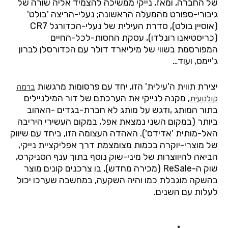
של החברה, ומאז, נייקי ממשיכה להצמיד אליה שורה של
גיבורי-ספורט מהמעלה הראשונה; נעלי-הריצה 'בולט'
(אוסיין בולט), סדרת העילית של נעלי-הכדורגל CR7
(כריסטיאנו רונלדו), עסקת החסות-לכל-החיים
המפורסמת בשווי של מיליארד דולר עם הכדורסלן לברון
ג'יימס, ועוד…
יצירת תווית ה'עילית' הזו, יחד עם פרסומות מרגשות
ברמה
, מקנה לנייקי את הערכתם של דור המילניילים
קולנועית
בתור המותג ,ודגש על מותג לא חברת-בגדים -האהוב
ביותר (במקום השני נמצאת אפל, במקום העשירי היריבה
האל-מותית 'אדידס'). האהדה העצומה הזו, ביחד עם שיווק
של מוצרי-יוקרה בכמות מצומצמת דרך אפליקציית נייקי,
הביאה להיווצרות של מיני-שוק נוסף בתוך ענף הסניקרס,
שוק ה-ReSale (מכירה מחדש), בו צרכנים קונים מוצר
בהשקה מוגבלת כמו והיה השקעה, במחשבה שערכו יכול
לעלות עם השנים.