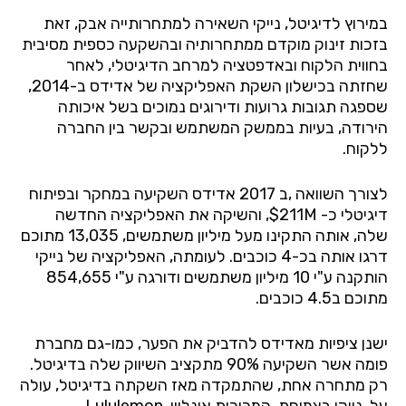
במירוץ לדיגיטל, נייקי השאירה למתחרותייה אבק, זאת
בזכות זינוק מוקדם ממתחרותיה ובהשקעה כספית מסיבית
בחווית הלקוח ובאדפטציה למרחב הדיגיטלי, לאחר
שחזתה בכישלון השקת האפליקציה של אדידס ב-2014,
שספגה תגובות גרועות ודירוגים נמוכים בשל איכותה
הירודה, בעיות בממשק המשתמש ובקשר בין החברה
ללקוח.
לצורך השוואה ,ב 2017 אדידס השקיעה במחקר ובפיתוח
דיגיטלי כ- 211M$, והשיקה את האפליקציה החדשה
שלה, אותה התקינו מעל מיליון משתמשים, 13,035 מתוכם
דרגו אותה בכ-4 כוכבים. לעומתה, האפליקציה של נייקי
הותקנה ע"י 10 מיליון משתמשים ודורגה ע"י 854,655
מתוכם ב4.5 כוכבים.
ישנן ציפיות מאדידס להדביק את הפער, כמו-גם מחברת
פומה אשר השקיעה 90% מתקציב השיווק שלה בדיגיטל.
רק מתחרה אחת, שהתמקדה מאז השקתה בדיגיטל, עולה