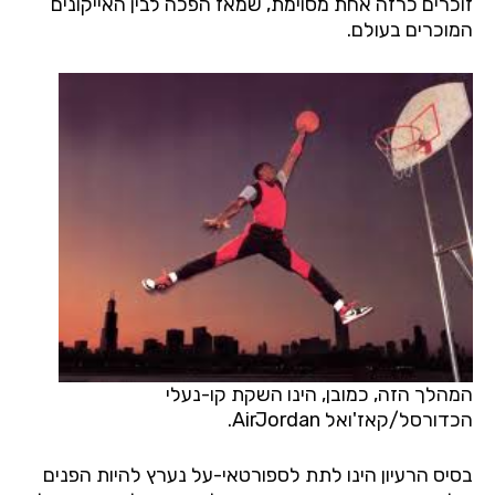
זוכרים כרזה אחת מסוימת, שמאז הפכה לבין האייקונים
המוכרים בעולם.
המהלך הזה, כמובן, הינו השקת קו-נעלי
הכדורסל/קאז'ואל AirJordan.
בסיס הרעיון הינו לתת לספורטאי-על נערץ להיות הפנים