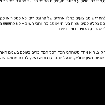
ת לגמרי כמו משקיע מבוזר ומעסיקות מספר רב של פרזנטורים כך
התרגש מביצועים כאלו ואחרים של פרזנטורים, לא למכור או לקנ
 נקלע לסיטואציה בעייתי או מביכה. והכי חשוב – לא לחשוש מ
ניות, מרוויחים ומורווחים.
ב22.02.19 -זאיון וויליאמס, גובהו 2.01 ומשקלו 129 ק”ג, הוא אחד משחקני הכדורסל המדוב