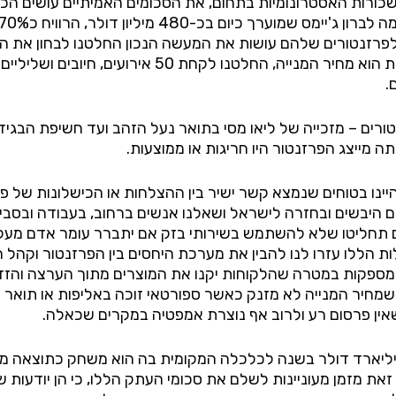
י, שאף על פי המשכורות האסטרונומיות בתחום, את הסכומים האמיתיים עו
לפרזנטורים שלהם עושות את המעשה הנכון החלטנו לבחון את ה
הניטרלי והמשקף ביותר של ערכה של חברה ציבורית הוא 
.
נטורים – מזכייה של ליאו מסי בתואר נעל הזהב ועד חשיפת הבגיד
 מייצג הפרזנטור היו חריגות או ממוצעות.
ינו בטוחים שנמצא קשר ישיר בין ההצלחות או הכישלונות של 
נים היבשים ובחזרה לישראל ושאלנו אנשים ברחוב, בעבודה ובסבי
אם תחליטו שלא להשתמש בשירותי בזק אם יתברר עומר אדם מעל
הללו עזרו לנו להבין את מערכת היחסים בין הפרזנטור וקהל ה
ן המספקות במטרה שהלקוחות יקנו את המוצרים מתוך הערצה וה
חיר המנייה לא מזנק כאשר ספורטאי זוכה באליפות או תואר מס
אין פרסום רע ולרוב אף נוצרת אמפטיה במקרים שכאלה.
 מיליארד דולר בשנה לכלכלה המקומית בה הוא משחק כתוצאה ממכ
ו זאת מזמן מעוניינות לשלם את סכומי העתק הללו, כי הן יודעות