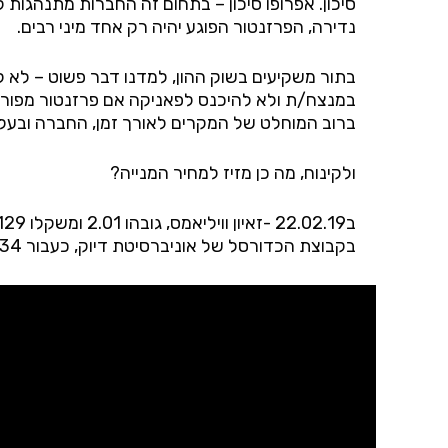
סיכון. אפרופו סיכון – בתחום זה החברות מתנהגו
נדירה, הפרזנטור הפוגע יהיה רק אחד מיני רבים.
בתור משקיעים בשוק ההון, למדנו דבר פשוט – לא ל
במנצח/ת ולא להיכנס לפאניקה אם פרזנטור מפורסם
ברוב המוחלט של המקרים לאורך זמן, החברה ובעלי המ
ולקינוח, מה כן מזיז למחיר המנייה?
בקבוצת הכדורסל של אוניברסיטת דיוק, כעבור 34 שניות זאיון החליק, הנעל התפרקה והוא נאלץ לרדת מהמגרש עם מה שהוגדר כמתיחה קלה בברך.