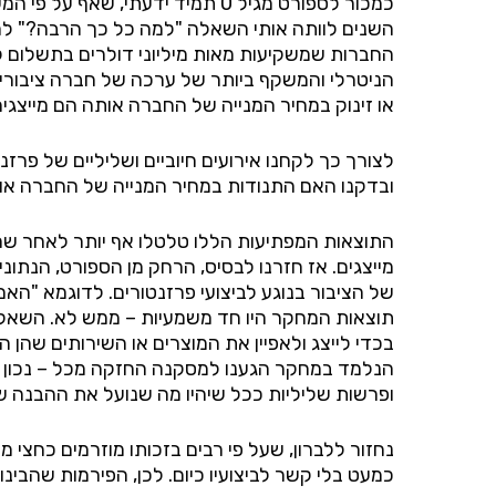
כמכור לספורט מגיל 0 תמיד ידעת
החברות שמשקיעות מאות מיליוני דולרים בתשלום 
או זינוק במחיר המנייה של החברה אותה הם מייצגים
לצורך כך לקחנו אירועים חיוביים ושליליים של פרז
ובדקנו האם התנודות במחיר המנייה של החברה אותה
התוצאות המפתיעות הללו טלטלו אף יותר לאחר שהי
מייצגים. אז חזרנו לבסיס, הרחק מן הספורט, הנתו
של הציבור בנוגע לביצועי פרזנטורים. לדוגמא "ה
תוצאות המחקר היו חד משמעיות – ממש לא. השאלות 
בכדי לייצג ולאפיין את המוצרים או השירותים שה
הנלמד במחקר הגענו למסקנה החזקה מכל – נכון שמ
ופרשות שליליות ככל שיהיו מה שנועל את ההבנה ש
נחזור ללברון, שעל פי רבים בזכותו מוזרמים כחצי
כמעט בלי קשר לביצועיו כיום. לכן, הפירמות שהבינ