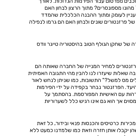
שים הכוכבים מפרסום עבור הפירמות הגדולות. לאורך
השנים לוותה אותי השאלה "למה כל כך הרבה?" למה לברון ג'יימס שמוערך כיום בכ-480 מיליון דולר, הרוויח כ70% מהונו מספונסרים? מתוך הרצון לבחון האם
עניין לעומק ומתוך ההבנה הכלכלית שהמדד
מחיר המנייה, החלטנו לקחת 50 אירועים, חיובים ושליליים של פרזנטורים שונים ולבחון האם הם גרמו לנפילה
ה של שחקן הגולף הטוב בהיסטוריה טייגר וודס
פרזנטורים למחיר המנייה של החברה שאותה הם
בה שאלות שיעזרו לנו להבין מהי התגובה האמיתית
ים מס למשל?" התשובות, כמו שניתן לנחש לאור
יעד. הפרזנטור נבחר בקפידה על ידי הפירמות
זדהות עם האישיות המפורסמת. בהסתמך על
וים אך הוא גם אינו רגיש כלל לשערוריות
ירות כרטיסים והכנסות פנאי ובידור, כל זאת
 שהן יקבלו אותן חזרה וזאת כמו שלמדנו כמעט ללא