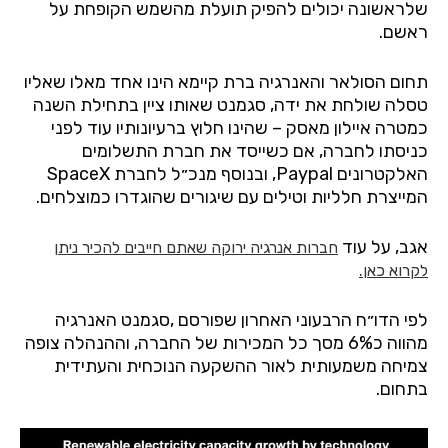
שלראשונה
יכולים
להפיק
תועלת
מהשמש
הקופחת
על
ראשם
.
תחום
הסולאר
והאנרגיה
ברת
קיימא
הינו
אחד
מאלו
שאליו
טסלה
שולחת
את
ידה
,
סגמנט
שאותו
ציין
בתחילת
השנה
כמטרה
איילון
מאסק
–
שהינו
חלוץ
ברעיונותיו
עוד
לפני
כניסתו
לחברה
,
אם
כשייסד
את
חברת
התשלומים
האלקטרונים
Paypal,
ובנוסף
מנכ״ל
לחברת
SpaceX
המייצרת
חלליות
וטילים
עם
שיגורים
שהוגדרו
כמוצלחים
.
אגב, על עוד
חברות אנרגיה ירוקה שאתם חייבים להכיר ניתן
לקרוא כאן.
לפי
הדו״ח
הרבעוני
האחרון
שפורסם
,
סגמנט
האנרגיה
מהווה
כ
6%
מסך
כל
המכירות
של
החברה
,
וההנהלה
צופה
צמיחה
משמעותית
לאור
ההשקעה
הנוכחית
והעתידית
בתחום
.