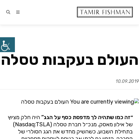
העולם בעקבות טסלה
10.09.2019
״זה
כמו
שתהיה
לך
מדפסת
כסף
על
הגג
”
היה
חלק
מציוץ
של
אילון
מאסק
,
מנכ״ל
חברת
טסלה
(Nasdaq:TSLA)
בתחילת
השבוע
,
כשהשיק
מחדש
את
הגג
הסולרי
של
החברה
,
הזמין
גם
לבתי
אב
בנוסף
לעסקים
מסחריים
,