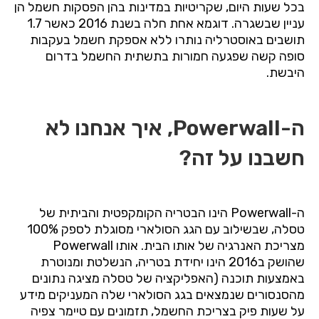
בכל
שעות
היום
,
שקריטיות
במדינות
בהן
הפסקות
חשמל
הן
עניין
שבשגרה
.
דוגמא
אחת
חלה
בשנת
2016
כאשר
1.7
תושבים
באוסטרליה
נותרו
ללא
אספקת
חשמל
בעקבות
סופה
קשה
שפגעה
חמורות
בתשתית
החשמל
בדרום
היבשת
.
ה
-Powerwall, איך אנחנו לא
חשבנו על זה?
ה
-Powerwall
הינו
הבטריה
הקומקפטית
והביתית
של
טסלה
,
שבשילוב
עם
הגג
הסולארי
מסוגלת
לספק
100%
מצריכת
האנרגיה
של
אותו
הבית
.
אותו
Powerwall
שהושק
ב
2016
הינו
יחידת
בטריה
,
הנשלטת
ומנוטרת
באמצעות
תוכנה
(
האפליקציה
של
טסלה
מציגה
נתונים
מהסנסורים
שנמצאים
בגג
הסולארי
שלה
המעניקים
מידע
על
שעות
פיק
בצריכת
החשמל
,
תזמונים
עם
טיימר
צפיה