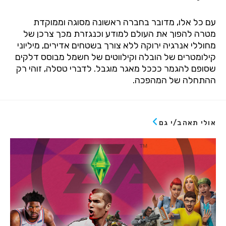
עם
כל
אלו
,
מדובר
בחברה
ראשונה
מסוגה
וממוקדת
מטרה
להפוך
את
העולם
למודע
וכנגזרת
מכך
צרכן
של
מחוללי
אנרגיה
ירוקה
ללא
צורך
בשטחים
אדירים
,
מיליוני
קילומטרים
של
הובלה
וקילווטים
של
חשמל
מבוסס
דלקים
שסופם
להגמר
כככל
מאגר
מוגבל
.
לדברי
טסלה
,
זוהי
רק
ההתחלה
של
המהפכה
.
אולי תאהב/י גם