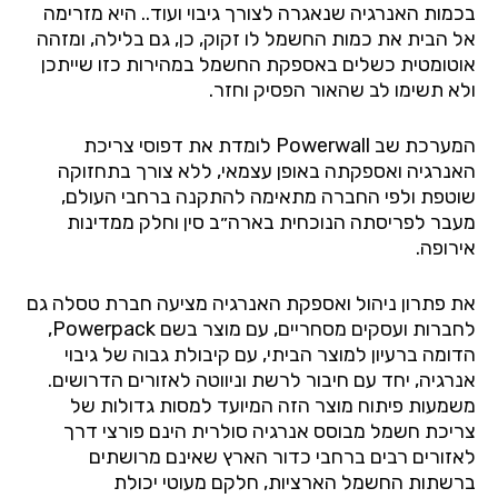
בכמות
האנרגיה
שנאגרה
לצורך
גיבוי
ועוד..
היא
מזרימה
אל
הבית
את
כמות
החשמל
לו
זקוק
,
כן
,
גם
בלילה
,
ומזהה
אוטומטית
כשלים
באספקת
החשמל
במהירות
כזו
שייתכן
ולא
תשימו
לב
שהאור
הפסיק
וחזר
.
המערכת
שב
Powerwall
לומדת
את
דפוסי
צריכת
האנרגיה
ואספקתה
באופן
עצמאי
,
ללא
צורך
בתחזוקה
שוטפת
ולפי
החברה
מתאימה
להתקנה
ברחבי
העולם
,
מעבר
לפריסתה
הנוכחית
בארה״ב
סין
וחלק
ממדינות
אירופה
.
את
פתרון
ניהול
ואספקת
האנרגיה
מציעה
חברת
טסלה
גם
לחברות
ועסקים
מסחריים
,
עם
מוצר
בשם
Powerpack,
הדומה
ברעיון
למוצר
הביתי
,
עם
קיבולת
גבוה
של
גיבוי
אנרגיה
,
יחד
עם
חיבור
לרשת
וניווטה
לאזורים
הדרושים
.
משמעות
פיתוח
מוצר
הזה
המיועד
למסות
גדולות
של
צריכת
חשמל
מבוסס
אנרגיה
סולרית
הינם
פורצי
דרך
לאזורים
רבים
ברחבי
כדור
הארץ
שאינם
מרושתים
ברשתות
החשמל
הארציות
,
חלקם
מעוטי
יכולת