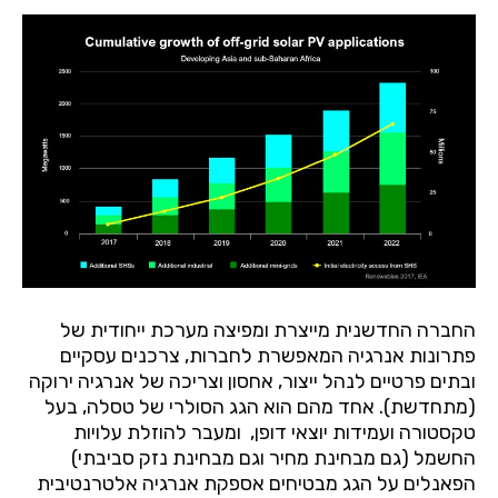
החברה
החדשנית
מייצרת
ומפיצה
מערכת
ייחודית
של
פתרונות
אנרגיה
המאפשרת
לחברות
,
צרכנים
עסקיים
ובתים
פרטיים
לנהל
ייצור
,
אחסון
וצריכה
של
אנרגיה
ירוקה
(
מתחדשת
).
אחד
מהם
הוא
הגג
הסולרי
של
טסלה
,
בעל
טקסטורה
ועמידות
יוצאי
דופן
,
ומעבר
להוזלת
עלויות
החשמל
(
גם
מבחינת
מחיר
וגם
מבחינת
נזק
סביבתי
)
הפאנלים
על
הגג
מבטיחים
אספקת
אנרגיה
אלטרנטיבית