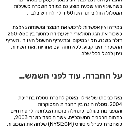
כשהשינוי
הוא
שכעת
מוצע
גם
במודל
השכרה
כשעלות
המסלול
הזול
ביותר
הינו
50
דולר
לחודש
בלבד
.
במידה
ואין
אפשרות
לרכוש
את
המוצר
ומשפחה
נאלצת
לשכור
את
הגג
הסולארי
היא
עתידה
לחסוך
בין
250-650
דולר
בשנה
,
תלוי
במיקום
,
ובתעריף
החשמל
האזורי
.
תעריף
ההשכרה
הינו
קבוע
,
ללא
חוזה
ועם
אחריות
,
ואת
השירות
ניתן
לבטל
בכל
שלב
.
על
החברה
,
עוד
לפני
השמש…
מאז
כניסתו
של
איילון
מאסק
לחברת
טסלה
בתחילת
2004,
טסלה
הינה
בין
החברות
המסוקרות
והמעניינות
בעולם
,
כתחילה
בזכות
הצלחתה
להפיח
חיים
בתחום
הרכבים
החשמליים
,
אשר
הוספד
בשנת
2003,
כשחברת
ג׳נרל
מוטורס
(NYSE:GM)
שלחה
את
המכוניות