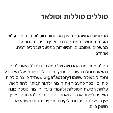
סוללים
סוללות
וסולאר
המכוניות
החשמליות
הינן
מבוססות
סוללות
ליתיום
ובעלות
מערכת
מחשב
המתעדכנת
באופן
תדיר
ותוכנות
עם
ממשקים
אוטומטים
,
המיוצרות
במפעל
שבקליפורניה
,
ארה״ב
.
כחלק
ממשימת
ההנגשה
של
המוצרים
לכלל
האוכולסיה
,
נמצאת
טסלה
בשלבים
מתקדמים
של
בניית
מפעל
מאסיבי
,
והגדול
בעולם
ששמו
Gigafactory1
שעתיד
לייצר
סוללות
ליתיום
,
ובכך
להעביר
את
היצור
״לתוך
הבית״
ולהוזיל
את
עלויות
רכישת
הסוללות
ולעמוד
ביעדי
הייצור
.
טסלה
בונה
מוצרים
לייצור
אנרגיה
ואחסונה
שניתנים
להרחבה
באופן
אין
סופי
,
להבדיל
מהדלקים
המניעים
–
תרתי
משמע
את
השוק
כיום
.