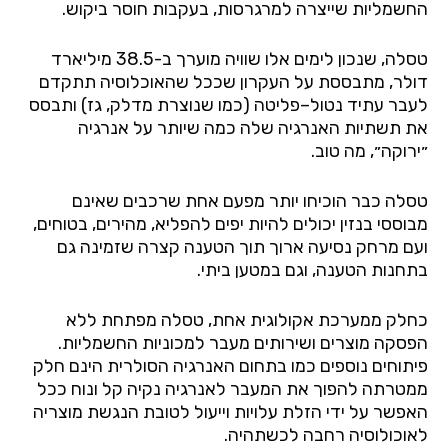
החשמליות
שייצרה
למרגרסות
,
בעקבות
חוסר
ביקוש
.
טסלה
,
שנכון
לימים
אלו
שוויה
מוערך
ב
-38.5
מיליארד
דולר
,
מתבססת
על
העקרון
שככל
שהאוכלוסיה
תתקדם
לעבר
עתיד
נטול
–
פליטה
(
כמו
שנוצרת
מדלק
,
גז
)
ותבסס
את
תשתיות
האנרגיה
שלה
כמה
שיותר
על
אנרגיה
״ירוקה״
,
מה
טוב
.
טסלה
כבר
הוכיחו יותר מפעם אחת
שרכבים
שאינם
מבוססי
בנזין
יכולים
להיות
יפים
להפליא
,
מהירים
,
בטוחים
,
ועם
מרחק
נסיעה
ארוך
תוך
הטענה
קצרה
שזמינה
גם
בתחנות
הטענה
,
וגם
במטען
ביתי
.
כחלק
ממערכת
אקולוגית
אחת
,
טסלה
מפתחת
ללא
הפסקה
מוצרים
ושירותים
מעבר
למכוניות
החשמליות
.
פיתוחים
נוספים
כמו
בתחום
האנרגיה
הסולרית
הינם
חלק
ממטרתה
להפוך
את
המעבר
לאנרגיה
נקיה
קל
ונוח
ככל
האפשר
על
ידי
הזלת
עלויות
וייעול
לטובת
הנגשת
מוצריה
לאוכולוסיה
רחבה
לכשתהיה
.