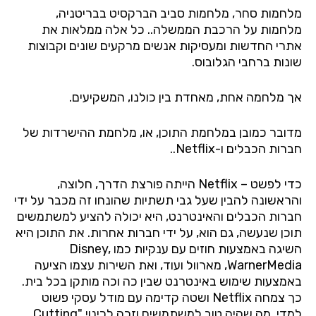
מלחמות סחר, מלחמות סביב הברקסיט בבריטניה,
מלחמות על הרכבת הממשלה.. כל אלה ממלאות את
אתרי החדשות ומעסיקות אנשים מרקעים שונים וקבוצות
שונות ברחבי הגלובוס.
אך מלחמה אחת, מאחדת בין כולנו, המשקיעים.
מדובר כמובן במלחמת התוכן, או, מלחמת ההישרדות של
חברות הכבלים ו-
Netflix
..
כדי לפשט –
Netflix
הייתה פורצת הדרך, חלוצה,
והראשונה להבין שעל גבי תשתיות שהונחו זה מכבר על ידי
חברות הכבלים והאינטרנט, היא יכולה להציע למשתמשים
תוכן שנעשה, גם הוא, על ידי חברות אחרות. את התוכן היא
השיגה באמצעות חוזים עם ענקיות כמו
,
Disney
WarnerMedia
, מארוול ועוד, ואת השירות עצמו הציעה
באמצעות שימוש באינטרנט שבין כה וכה מותקן בכל בית.
כך צמחה
Netflix
ושטה קדימה עם מודל עסקי פשוט
למדי. מה שהיה טוב למשתמשים וזכה לכינוי "
Cutting