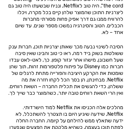
the cord
", היה טוב ל
Netflix
, ונניח שבשעתו היה טוב גם
ליצרניות התוכן שהמוצר שלהן קיים בכל מקרה, ויכלו
להרוויח ממנו גם דרך אפיק פחות מסורתי מחברות
הכבלים. הטוב והסינרגיה נמשכו מספר שנים. עד שיום
אחד
– לא.
הסיבה לשינוי נבעה מכך שאותן יצרניות תוכן, חברות ענק
ששולטות בשוק ביד רמה, ראו כי טוב והבינו שאין סיבה
שעל חשבונן, מישהו אחר יגזור קופון. כך, לאט-לאט עבדו
חברות כמו
Disney
על פיתוח פלטפורמות זהות, תוך שהן
שומטות את הקרקע היציבה והפורייה מתחת לרגלים של
Netflix
. מבחינתן, הן בסך הכל לקחו חזרה את מה
ששלהן, כדי להגשים את תכלית החברה – השאת רווחים.
ואין הרי השאת רווחים טובה יותר, כשהמוצר כבר שייך לך.
מהלכים אלה הכניסו את
Netflix
למוד הישרדותי.
Netflix
, שידעה שיגיע היום בו תצטרך להשתכלל, לא
ידעה שתאלץ ממש להילחם על קיומה. החברה החלה
לפתח תוכן בעצמה, כשהיא מלקקת את הפצעים שנפערו