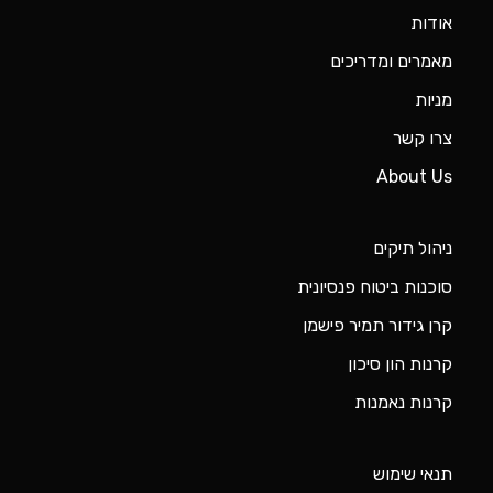
ניהול תיקים
סוכנות ביטוח פנסיונית
קרן גידור תמיר פישמן
קרנות הון סיכון
קרנות נאמנות
תנאי שימוש
מדיניות פרטיות
הצהרת נגישות
פאניקת הקורונה? למשקיעים באמת זו הזדמנות
מזון מערבי במזרח
בינה מלאכותית תקבע מי תהייה המעצמה הבאה?