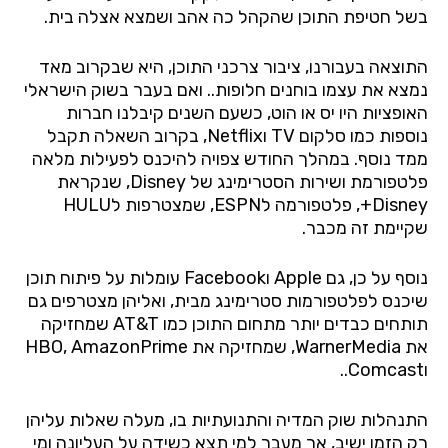
בשל חטיפת התוכן שהקהל כה אהב ושמצא אצלה בית.
התוצאה בעבורנו, ציבור צרכני התוכן, היא שבקרוב מאד
נמצא את עצמו בוחנים חלופות.. ואם בעבר בשוק הישראלי
האופציות היו יס או הוט, כשעם השנים קיבלנו חברות
נוספות כמו סלקום
TV
ו
Netflix
, בקרוב השאלה תקבל
ממד נוסף. במהלך החודש צפויה להיכנס לפעילות מלאה
פלטפורמת ושירות הסטרימינג של
Disney
, שנקראת
Disney
+, פלטפורמה ל
ESPN
, שמצטרפות ל
HULU
שקיימת זה מכבר.
נוסף על כן, גם
Apple
ו
Facebook
עומלות על פיתוח תוכן
שיכנס לפלטפורמות סטרימינג מבית, ואליהן מצטרפים גם
תותחים כבדים יותר מתחום התוכן כמו
AT&T
שמחזיקה
את
WarnerMedia
, שמחזיקה את
AmazonPrime
,
HBO
ו
Comcast
..
התנהלות שוק המדיה והתנועתיות בו, מעלה שאלות עליהן
רק הזמן ישיב, אך מעבר למי תצא כשידה על העליונה ומי