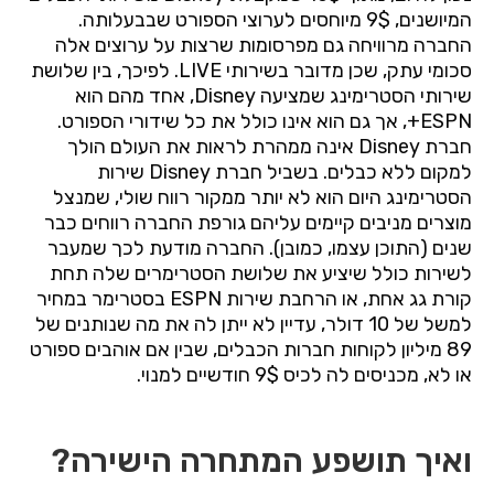
המיושנים, 9$ מיוחסים לערוצי הספורט שבבעלותה.
החברה מרוויחה גם מפרסומות שרצות על ערוצים אלה
סכומי עתק, שכן מדובר בשירותי
LIVE
. לפיכך, בין שלושת
שירותי הסטרימינג שמציעה
Disney
, אחד מהם הוא
ESPN
+, אך גם הוא אינו כולל את כל שידורי הספורט.
חברת
Disney
אינה ממהרת לראות את העולם הולך
למקום ללא כבלים. בשביל חברת
Disney
שירות
הסטרימינג היום הוא לא יותר ממקור רווח שולי, שמנצל
מוצרים מניבים קיימים עליהם גורפת החברה רווחים כבר
שנים (התוכן עצמו, כמובן). החברה מודעת לכך שמעבר
לשירות כולל שיציע את שלושת הסטרימרים שלה תחת
קורת גג אחת, או הרחבת שירות
ESPN
בסטרימר במחיר
למשל של 10 דולר, עדיין לא ייתן לה את מה שנותנים של
89 מיליון לקוחות חברות הכבלים, שבין אם אוהבים ספורט
או לא, מכניסים לה לכיס 9$ חודשיים למנוי.
ואיך תושפע המתחרה הישירה?