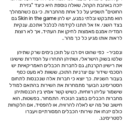
יזכה באהבת הקהל, שאלה נוספת היא כיצד "גזירת
החוטים" תשפיע על כל אחת מהחברות. כי גם כשהמהלך
הוא מתבקש ובלתי נמנע, יש להן
Skin in the game
גם
בצד השני. אז אל תתנו לקידמה לבלבל אתכם, ענקיות
המדיה אמנם מאמצות לחיקן את העתיד, אך לא רוצות
לראות אותו מגיע כל כך מהר..
ונסביר-
כפי שהוט ויס רבו על תוכן בימים שרק שתיהן
שלטו בשוק הישראלי, ושתיהן התחרו על הסדרות שישיגו
את רישיון הקרנתן, גם לחברות הכבלים האמריקאיות יש
הסכמי שידור עם יצרניות התוכן, ששוות לא מעט כסף
בעבור השניות. כך יוצא כי חברות אלה שנכנסות לתחום
הסטרימינג הבוער מתמחרות את השירות בהתאם למודל
שישמור עליהן רווחיות, כשיש קשר אמיץ בין הכנסותיהן
מחברות הכבלים במצב הנוכחי. התמחור, בפשטות, הוא
חישוב של מה יש לאלה להרוויח, או להפסיד, אם הלקוחות
כולם יזנחו את שירותי הכבלים המסורתיים ויעברו
לסטרימינג.