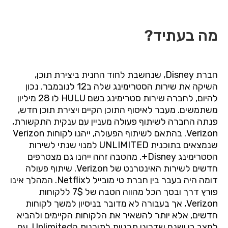
מה בעתיד?
חברת
Disney
, שנחשבת לחוד החנית ביצירת תוכן,
השיקה את שירות הסטרימינג שלה ב12 לנובמבר. נכון
להיום, לחברה שירות סטרימינג בשם
HULU
לו 28 מיליון
משתמשים. מעבר לאיסוף התוכן הקיים ויצירת תוכן חדש,
פנתה החברה לשיתוף פעולה מעניין עם ענקית התקשורת,
Verizon
. בהתאם לשיתוף הפעולה, ייהנו לקוחות
Verizon
שנמצאים בתוכנית
UNLIMITED
למנוי שנתי לשירות
הסטרימינג
Disney
+. מהטבה זהה ייהנו גם מצטרפים
חדשים לשירות האינטרנט של
Verizon
. שיתוף פעולה
דומה היה בעבר בין חברת טי מובייל ל
Netflix
. המהלך אינו
פורץ דרך ובסך הכל מהווה הטבה של 7$ ללקוחות
Verizon
, אך בעבורה לא מדובר בניסיון למשך לקוחות
חדשים, אלא יותר להשאיר את הלקוחות הקיימים ולהביא
למצב בו ישנם שדרוגי תכניות לתוכנית ה
Unlimited
. עם