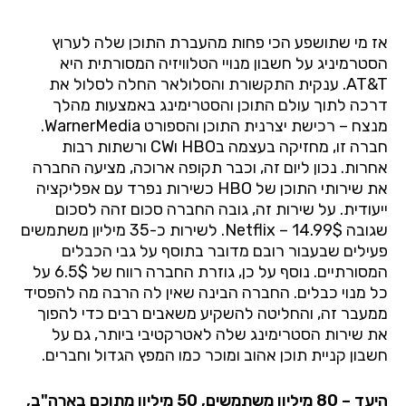
אז מי שתושפע הכי פחות מהעברת התוכן שלה לערוץ
הסטרמיניג על חשבון מנויי הטלוויזיה המסורתית היא
AT&T
. ענקית התקשורת והסלולאר החלה לסלול את
דרכה לתוך עולם התוכן והסטרימינג באמצעות מהלך
מנצח – רכישת יצרנית התוכן והספורט
WarnerMedia
.
חברה זו, מחזיקה בעצמה ב
HBO
ו
CW
ורשתות רבות
אחרות. נכון ליום זה, וכבר תקופה ארוכה, מציעה החברה
את שירותי התוכן של
HBO
כשירות נפרד עם אפליקציה
ייעודית. על שירות זה, גובה החברה סכום זהה לסכום
שגובה
Netflix
– 14.99$. לשירות כ-35 מיליון משתמשים
פעילים שבעבור רובם מדובר בתוסף על גבי הכבלים
המסורתיים. נוסף על כן, גוזרת החברה רווח של 6.5$ על
כל מנוי כבלים. החברה הבינה שאין לה הרבה מה להפסיד
ממעבר זה, והחליטה להשקיע משאבים רבים כדי להפוך
את שירות הסטרימינג שלה לאטרקטיבי ביותר, גם על
חשבון קניית תוכן אהוב ומוכר כמו המפץ הגדול וחברים.
היעד – 80 מיליון משתמשים, 50 מיליון מתוכם בארה"ב,