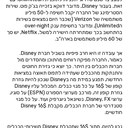
זאת, בעבור
Disney
, מדובר דווקא בזכייה בג'ק פוט. שירות
הסטרימינג של החברה יקבל חשיפה ל-50 מיליון
משתמשיה של
Verizon
(שכבר היום נמצאים בשירות
ה
Unlimited
), ומדובר בחשיפת ענק
over-night
בהתחשב בכך שמתחרתה הישירה למשל,
Netflix
, יש סך
של 60 מיליון משתמשים בארה"ב.
אך עובדה זו היא חרב פיפיות בשביל חברת
Disney
.
כאמור, החברה מפיקה רווחים מהתוכן ומהסדרים מול
חברות הכבלים בין היתר. כך יוצא כי גזירת החוטים
והתנתקות מהכבלים שעתידה לתפוס תאוצה במציאות
החדשה, תפגע במידת מה ב
Disney
שנכון להיות גוזרת
קופון של 16$ על כל מנוי כבלים. המכלול עליו
Disney
גוזרת קופון זה, מורכב מערוצי הספורט (
ESPN
) על סוגיו,
ערוצי
FX
,
Disney
, נשיונאל גיוגרפיק ועוד. על כל מנוי
סטנדרטי של חברת הכבלים, מקבלת
16$
Disney
חודשיים.
נכון להיום, מתוך 16$ שמקבלת
Disney
משירותי הכבלים