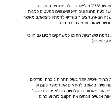
במספרים, הרבעון השלישי של שנת 2019 הסתכם ב9.2 מיליארד דולר במכירות של תוכן ומנויים, מה שמסכם הכנסות של 27.9 מיליארד דולר מתחילת השנה.
רת תוכן ולא חומרה. המסקנה שנובעת מהנתונים היא שאנשים ממעטים לקנות
בשנה הבאה. הציבור מעדיף להמתין ליציאתם מאשר
יות שמוכרות מוצרים פיזיים.
 נדמה שיצרניות התוכן למשחקים הבינו גם הן כי
).
 על זאורה
תהיה איטית יותר בשל תחרות גוברת ומודלים
 שיחייב אותם להתאים את המוצר לענן וכן
ארו מאחור. נכון להיום גם לאפל וגם לגוגל
ת אנשים זונחים את הקונסולות ועוברים