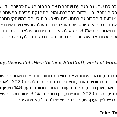
ח לכולם שהשנה הגרועה שהכתה את התחום מגיעה לסיומה, ודי.
 "הפיזיים" יורדות בהדרגה, ומולן מתחזקת מכירת המשחקים והת
ובעתיד הקרוב גם במחשבים. האפשרות לשחק במשחקי החברה 
 כדורגל הוא ספורט פופולארי ברחבי העולם, וכשאנשים אינם צופי
בעולם הדיגיטלי. מספר המשחקים בפיפא עלה בשנה האחרונה ב-30%, והגיע לשי
ורטס ונראה שמדובר בהזדמנות טובה לקחת חלק בהצלחה שתגיע ב
uty
,
Overwatch
,
Hearthstone
,
StarCraft
,
World of Warc
מכה קשה באוקטובר 2018, החלה החברה להתאושש והתוצאות הוצגו בדוחות הכספ
בקרב יצרניות התוכ
בגרסת סלולר, ומסתמן ש
שצפויה להתחיל בשנת 2020. המנ
ייפליין הענף של החברה שצפוי להוביל לצמיחה יפה.
Take-T