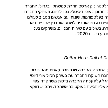
 אלקטרוניק ארטס חוזרת למשחק, ובגדול. החברה
וכן באופן דיגיטלי. נכון להיום, משחקי החברה
בפלטפורמות שונות, עם אנשים מסביב לעולם
ם בו, הם אוהבים לשחק אותו בין אם פיזית או
או. התכנים הפופולארים של החברה, בשילוב עם שירות המנויים, משחקים בענן
שנת 2020 .
.
Guitar Hero
,
Call of D
יים האחרונים של החברה. החברה שנחשבת לאחת מהחשובות
ן למשחקים, הראתה צמיחה בהכנסות וברווחים כאחד, והציגה תחזית חיובית לשנת 2020. לאחרונה השיקה החברה את משחק הקול אוף דיוטי
הקהל אוהב את מה שהוא רואה, שכן נכון לכתיבה זו עומד מספר ההורדות על 148 מיליון. הגל עליו עלתה החברה בזכות משחק זה צפוי
ייה עדיין נסחרת ב30% פחות משווי השיא אליו הגיעה באוקטובר אשתקד, ויתכן שדווקא