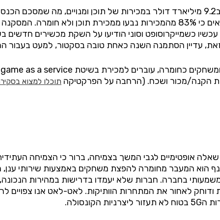
ההפתעה נובעת דווקא מפילוח נתוני המכירות שמראים כי 83% מהמכירות נבעו ממכי
ד עכשיו כשמייקרוסופט וסוני הודיעו על השקת מכשירים חדשים 
את, עדיין הסתמנה השנה כאחת טובה בסקטור, למעט בעבור החנו
ומשחקים כחומרה, עוברים למכירת בשיטת
game as a service
.
יטת הקנה/מכור ושכח. (הרחבה על הפרקטיקה
תוכלו למצוא בסקירה
אלה אופטימיים לגבי המשך בצמיחה, ברור כי הצמיחה העתידית 
ף הוא המעבר מחומרה להפצת משחקים באמצעות שירותי ענן, מה
שמעותי בחברה. חברות שלא יעמדו בדרישות במהירות הנכונה, ייש
וחק לאחור את המתחרות הוותיקות. לאט-לאט אנו צפויים לראו
ות ה
5G
בטוח לא תעזור ליצרניות הקונסולה.