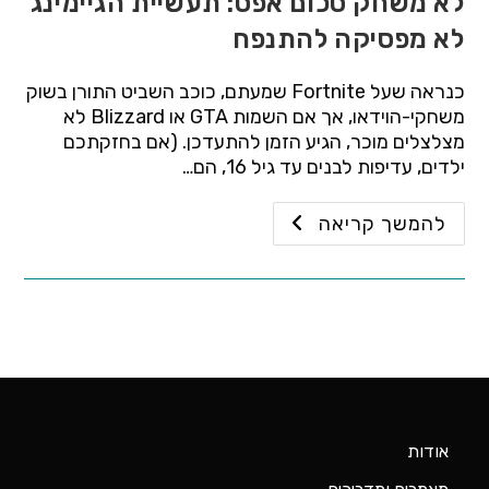
לא משחק סכום אפס: תעשיית הגיימינג
לא מפסיקה להתנפח
כנראה שעל Fortnite שמעתם, כוכב השביט התורן בשוק
משחקי-הוידאו, אך אם השמות GTA או Blizzard לא
מצלצלים מוכר, הגיע הזמן להתעדכן. (אם בחזקתכם
ילדים, עדיפות לבנים עד גיל 16, הם…
להמשך קריאה
אודות