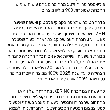
פוליאסטר מהווה 50% מהחומרים בהם עושות שימוש
החברות שמוכרות 900 מיליון מוצרים.
בדרך הטובה שרצופה בקבוקי פלסטיק ואשפה שאינה
מתכלה צועדות חברות נוספות מתחום האופנה, ביניהן
LVMH
שפועלת בשיתוף פעולה עם סטלה מקרטני וגם
INTIDEX
, חברת האם של קבוצת זארה. בעוד שסטלה
מקרטני ידועה כמובילה בתחום, היא מהווה רק חברה אחת
מתוך תאגיד הענק של לואי ויטון, ולכן הגם שהמהלך הוא
מבורך, השפעותיו שוליות אלא אם תבחר החברה להנחיל
את המהלכים על כל החברות בשליטתה. להבדיל, חברת
זארה, בעלת הכנסות של מעל 30 מיליארד דולר שנתיים,
הצהירה כי עד שנת 2025 100% ממוצריה ייוצרו מחומרי
גלם שהם 100% אורגני, ירוק או ממוחזר.
כך עשתה גם חברת
KERING
, מתחרתה של
LVMH
בהודעה לאחרונה. החברה מובילה קואליציה של חברות
מהתחום שהצהירו והבטיחו לעשות מאמץ משותף ולפעול
למען צמצום הפגיעה הסביבתית. בין החברות ניתן למצוא