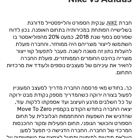
חברת
, ענקית הספורט והלייפסטייל מדורגת
NIKE
בשלישייה הפותחת במכירותיה בתחום האופנה. נכון לדוח
שפורסם בסוף שנת 2018, כמעט 20% מהפוליאסטר בו
השתמשו לייצור מוצריהם היה ממוחזר, והחברה פועלת
להעלות נתון זה משנה לשנה. מעבר לתפעול קווי ייצור
מוצריה בהיבט החומרים הממוחזרים, פועלת החברה
להאיר את עיניהם של מעצבים נוספים ולעודד את מרכזיות
התחום.
כך, בחודש מאי פרסמה החברה מדריך למעצב המעוניין
לפעול בצורה ירוקה כשהמדריך מספק נקודת מבט ירוקה
על כל השלבים מרגע העיצוב ועד אספקתו ללקוח. עוד,
יצאה החברה בחודש הקודם בקמפיין
Move To Zero
שהדגיש את השפעות ההתחממות הגלובלית על תחום
הספורט והכושר הגופני, תחום הפעילות ומקור ההכנסות
המרכזי של החברה. החברה הדגישה כי תפעל למען
העלאת מודעות לתופעה ותפעל לצמצם את השפעותיה על