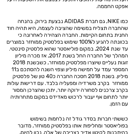
אפקט החממה.
כמו
NIKE
, גם חברת
ADIDAS
נבצעת בירוק. בהנחה
שהחברה תצליח במשימה שהציבה לעצמה, היא תהיה חוד
החנית בתחום הקיימות. החברה הצהירה לאחרונה כי
בכוונתה להגיע ל100% שימוש בפלסטיק ממוחזר במוצרים
עד שנת 2024, במקום פוליאסטר שהוא פלסטיק סינטטי.
המהלך של החברה החל בשנת 2017, אז מכרה מיליון
זוגות נעליים שיוצרו מפלסטיק ממוחזר, כשבשנת 2018
המספר עמד על חמישה מיליון וצפוי השנה להסתכם ב11
מיליון. בשנת 2018 חסכה החברה כ40 טון של פלסטיק
ממוחזר
בקרב משרדיה ומפעליה בלבד. עם דרישות עולות
בקרב צרכנים לסחורה ירוקה יותר, יתכן שהצרכן המסור
יותר לתחום אף יעבור לרכוש מאדידס במקום מתחרותיה
עם הזמן.
כששתי חברות בסדר גודל זה נלחמות בשימוש
בפוליאסטר ומחליפות אותו בפלסטיק ממוחזר, מדובר
בהיתכנות לקיטון אדיר בצריכה של אלה. נכון להיום,