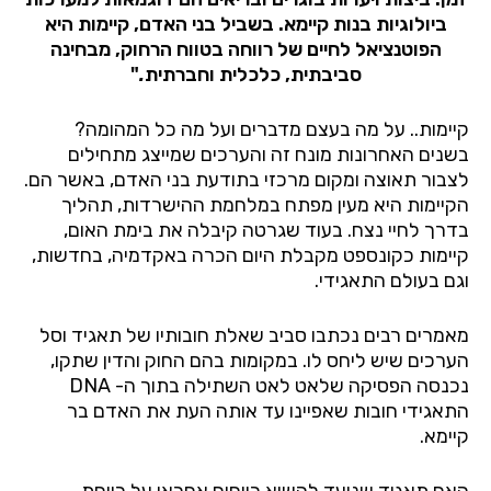
ביולוגיות בנות קיימא. בשביל בני האדם, קיימות היא
הפוטנציאל לחיים של רווחה בטווח הרחוק, מבחינה
סביבתית, כלכלית וחברתית
.
"
קיימות.. על מה בעצם מדברים ועל מה כל המהומה?
בשנים האחרונות מונח זה והערכים שמייצג מתחילים
לצבור תאוצה ומקום מרכזי בתודעת בני האדם, באשר הם.
הקיימות היא מעין מפתח במלחמת ההישרדות, תהליך
בדרך לחיי נצח. בעוד שגרטה קיבלה את בימת האום,
קיימות כקונספט מקבלת היום הכרה באקדמיה, בחדשות,
וגם בעולם התאגידי.
מאמרים רבים נכתבו סביב שאלת חובותיו של תאגיד וסל
הערכים שיש ליחס לו. במקומות בהם החוק והדין שתקו,
נכנסה הפסיקה שלאט לאט השתילה בתוך ה-
DNA
התאגידי חובות שאפיינו עד אותה העת את האדם בר
קיימא.
האם תאגיד שנועד להשיא רווחים אחראי על רווחת