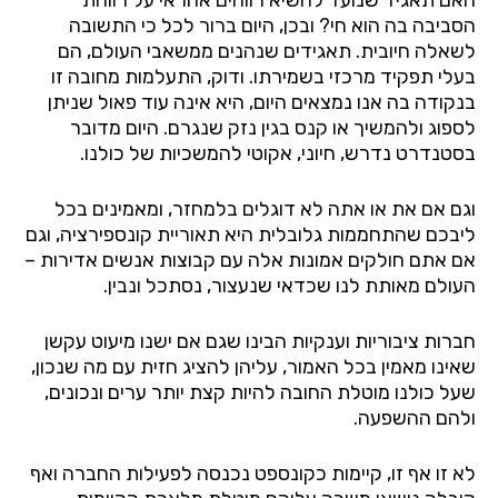
הסביבה בה הוא חי? ובכן, היום ברור לכל כי התשובה
לשאלה חיובית. תאגידים שנהנים ממשאבי העולם, הם
בעלי תפקיד מרכזי בשמירתו. ודוק, התעלמות מחובה זו
בנקודה בה אנו נמצאים היום, היא אינה עוד פאול שניתן
לספוג ולהמשיך או קנס בגין נזק שנגרם. היום מדובר
בסטנדרט נדרש, חיוני, אקוטי להמשכיות של כולנו.
וגם אם את או אתה לא דוגלים בלמחזר, ומאמינים בכל
ליבכם שהתחממות גלובלית היא תאוריית קונספירציה, וגם
אם אתם חולקים אמונות אלה עם קבוצות אנשים אדירות –
העולם מאותת לנו שכדאי שנעצור, נסתכל ונבין.
חברות ציבוריות וענקיות הבינו שגם אם ישנו מיעוט עקשן
שאינו מאמין בכל האמור, עליהן להציג חזית עם מה שנכון,
שעל כולנו מוטלת החובה להיות קצת יותר ערים ונכונים,
ולהם ההשפעה.
לא זו אף זו, קיימות כקונספט נכנסה לפעילות החברה ואף